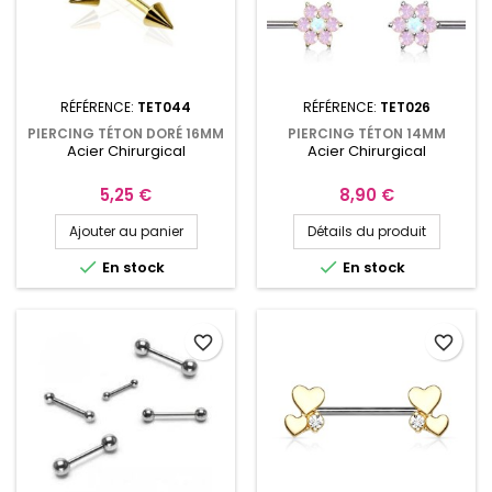
RÉFÉRENCE:
TET044
RÉFÉRENCE:
TET026
PIERCING TÉTON DORÉ 16MM
PIERCING TÉTON 14MM
Acier Chirurgical
Acier Chirurgical
POINTES DE 5MM TET044
DOUBLE FLEURS AVEC OPALE
DE SYNTHÈSE
Prix
Prix
5,25 €
8,90 €
Ajouter au panier
Détails du produit


En stock
En stock
favorite_border
favorite_border