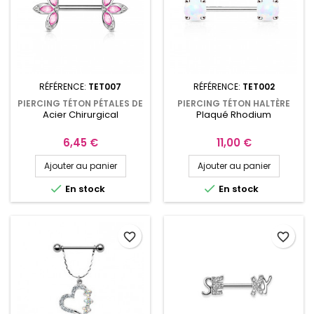
RÉFÉRENCE:
TET007
RÉFÉRENCE:
TET002
PIERCING TÉTON PÉTALES DE
PIERCING TÉTON HALTÈRE
Acier Chirurgical
Plaqué Rhodium
FLEUR ROSES TET007
PLAQUÉ RHODIUM AVEC
OPALINES DE SYNTHÈSE
TET002
Prix
Prix
6,45 €
11,00 €
Ajouter au panier
Ajouter au panier


En stock
En stock
favorite_border
favorite_border