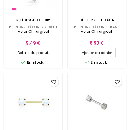
RÉFÉRENCE:
TET045
RÉFÉRENCE:
TET004
PIERCING TÉTON CŒUR ET
PIERCING TÉTON STRASS
Acier Chirurgical
Acier Chirurgical
FLEURS EN ZIRCONIUM
11MM SEXY BLANC TET004
Prix
Prix
9,49 €
6,50 €
Détails du produit
Ajouter au panier


En stock
En stock
favorite_border
favorite_border