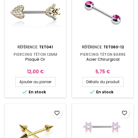
RÉFÉRENCE:
TET041
RÉFÉRENCE:
TET060-12
PIERCING TÉTON 12MM
PIERCING TÉTON BARRE
Plaqué Or
Acier Chirurgical
PLAQUÉ OR AVEC CŒUR ET
12MM OU 16MM BOULES ET
FLÈCHE TET041
CRISTAL ROSE TET060
Prix
Prix
12,00 €
5,75 €
Ajouter au panier
Détails du produit


En stock
En stock
favorite_border
favorite_border