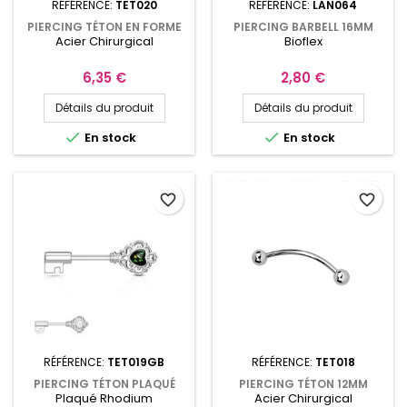
RÉFÉRENCE:
TET020
RÉFÉRENCE:
LAN064
PIERCING TÉTON EN FORME
PIERCING BARBELL 16MM
Acier Chirurgical
Bioflex
DE LARME EN CRISTAL
BIOFLEX BOULES
ACRYLIQUES
Prix
Prix
6,35 €
2,80 €
Détails du produit
Détails du produit


En stock
En stock
favorite_border
favorite_border
RÉFÉRENCE:
TET019GB
RÉFÉRENCE:
TET018
PIERCING TÉTON PLAQUÉ
PIERCING TÉTON 12MM
Plaqué Rhodium
Acier Chirurgical
RHODIUM AVEC CŒUR EN
COURBÉ AVEC BOULES 5MM