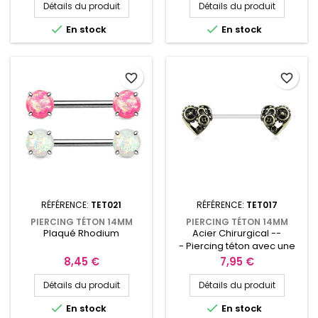
Détails du produit
Détails du produit


En stock
En stock
favorite_border
favorite_border
RÉFÉRENCE:
TET021
RÉFÉRENCE:
TET017
PIERCING TÉTON 14MM
PIERCING TÉTON 14MM
Plaqué Rhodium
Acier Chirurgical --
PLAQUÉ RHODIUM, OPALINES
AVEC COEURS STYLE
DE SYNTHÈSE ROSES OU
STEAMPUNK
- Piercing téton avec une
BLANCHES
barre de 14mm, épaisseur
Prix
Prix
8,45 €
7,95 €
de tige 1,6mm en acier
chirurgical avec deux
Détails du produit
Détails du produit
coeurs steampunk


En stock
En stock
argenté ou doré antique.