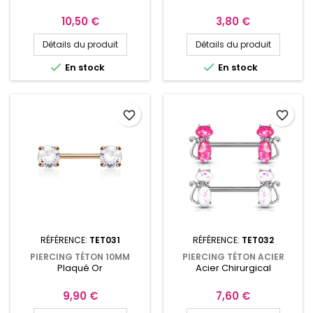
OPALE DE SYNTHÈSE
TET019G
Prix
Prix
10,50 €
3,80 €
Détails du produit
Détails du produit


En stock
En stock
favorite_border
favorite_border
RÉFÉRENCE:
TET031
RÉFÉRENCE:
TET032
PIERCING TÉTON 10MM
PIERCING TÉTON ACIER
Plaqué Or
Acier Chirurgical
PLAQUÉ OR ROSE AVEC
CHIRURGICAL OPALINES DE
ZIRCONIUMS BLANCS
SYNTHÈSE SILHOUETTES DE
CHAT
Prix
Prix
9,90 €
7,60 €