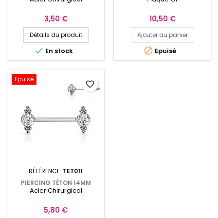
DE 5MM
CŒUR EN OPALE DE
SYNTHÈSE
Prix
Prix
3,50 €
10,50 €
Détails du produit
Ajouter au panier


En stock
Epuisé
Epuisé
favorite_border
RÉFÉRENCE:
TET011
PIERCING TÉTON 14MM
Acier Chirurgical
AVEC ZIRCONIUMS BLANCS
TET011
Prix
5,80 €