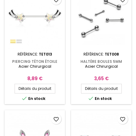
favorite_border
favorite_border
RÉFÉRENCE:
TET013
RÉFÉRENCE:
TET008
PIERCING TÉTON ÉTOILE
HALTÈRE BOULES 5MM
Acier Chirurgical
Acier Chirurgical
FILANTE 14MM AVEC
PIERCING DE 10MM À 24MM
OPALINES
TET008
Prix
Prix
8,89 €
3,65 €
Détails du produit
Détails du produit


En stock
En stock
favorite_border
favorite_border