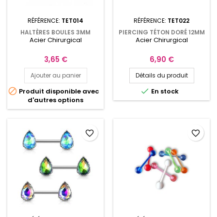
RÉFÉRENCE:
TET014
RÉFÉRENCE:
TET022
HALTÈRES BOULES 3MM
PIERCING TÉTON DORÉ 12MM
Acier Chirurgical
Acier Chirurgical
PIERCING DE 10MM À 16MM
EMBOUTS CŒURS
Prix
Prix
3,65 €
6,90 €
Ajouter au panier
Détails du produit


Produit disponible avec
En stock
d'autres options
favorite_border
favorite_border