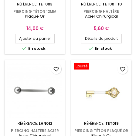
RÉFÉRENCE:
TET003
RÉFÉRENCE:
TET001-10
PIERCING TÉTON 12MM
PIERCING HALTÈRE
Plaqué Or
Acier Chirurgical
PLAQUÉ OR AVEC OPALINES
(BARBELL) 10MM À 14MM
DE SYNTHÈSE TET003
AVEC DÉS À JOUER TET001
Prix
Prix
14,00 €
5,60 €
Ajouter au panier
Détails du produit


En stock
En stock
Epuisé
favorite_border
favorite_border
RÉFÉRENCE:
LAN012
RÉFÉRENCE:
TET019
PIERCING HALTÈRE ACIER
PIERCING TÉTON PLAQUÉ OR
Acier Chirurgical
Plaqué Or
CHIRURGICAL AVEC BOULES
OU RHODIUM CLEF AVEC