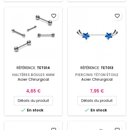
Vendu à l'unité.
favorite_border
favorite_border
RÉFÉRENCE:
TET014
RÉFÉRENCE:
TET013
HALTÈRES BOULES 4MM
PIERCING TÉTON ÉTOILE
Acier Chirurgical
Acier Chirurgical
PIERCING DE 10MM À 16MM
FILANTE 14MM AVEC
CRISTAL BLEU
Prix
Prix
4,65 €
7,95 €
Détails du produit
Détails du produit


En stock
En stock