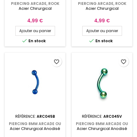
PIERCING ARCADE, ROOK
PIERCING ARCADE, ROOK
Acier Chirurgical
Acier Chirurgical
8MM ACIER ZÉBRÉ VIOLET
8MM ACIER ZÉBRÉ DORÉ
AVEC POINTES ARC046VI
VIOLET AVEC POINTES
ARC046DVI
Prix
Prix
4,99 €
4,99 €
Ajouter au panier
Ajouter au panier


En stock
En stock
favorite_border
favorite_border
RÉFÉRENCE:
ARC045B
RÉFÉRENCE:
ARC045V
PIERCING 8MM ARCADE OU
PIERCING 8MM ARCADE OU
Acier Chirurgical Anodisé
Acier Chirurgical Anodisé
CARTILAGE ANODISÉ BLEU
CARTILAGE ANODISÉ VERT
AVEC BOULES ARC045B
AVEC BOULES ARC045V