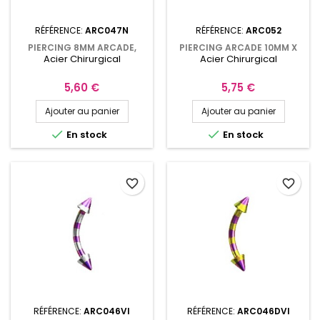
RÉFÉRENCE:
ARC047N
RÉFÉRENCE:
ARC052
PIERCING 8MM ARCADE,
PIERCING ARCADE 10MM X
Acier Chirurgical
Acier Chirurgical
ROOK AVEC BOULES ACIER
1,6MM ET BOULES NOIRES
ZÉBRÉ NOIR ARC047N
3MM ARC052
Prix
Prix
5,60 €
5,75 €
Ajouter au panier
Ajouter au panier


En stock
En stock
favorite_border
favorite_border
RÉFÉRENCE:
ARC046VI
RÉFÉRENCE:
ARC046DVI