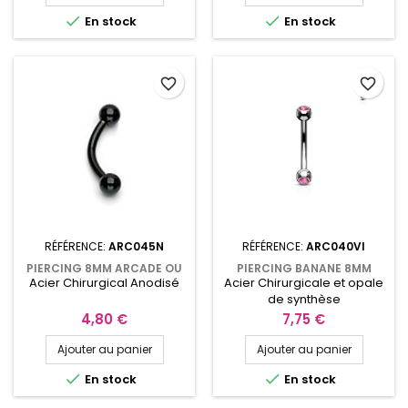


En stock
En stock
favorite_border
favorite_border
RÉFÉRENCE:
ARC045N
RÉFÉRENCE:
ARC040VI
PIERCING 8MM ARCADE OU
PIERCING BANANE 8MM
Acier Chirurgical Anodisé
Acier Chirurgicale et opale
CARTILAGE ANODISÉ NOIR
ROOK OU ARCADE AVEC UNE
AVEC BOULES ARC045N
OPALINE VIOLETTE
de synthèse
ARC040VI
Prix
Prix
4,80 €
7,75 €
Ajouter au panier
Ajouter au panier


En stock
En stock