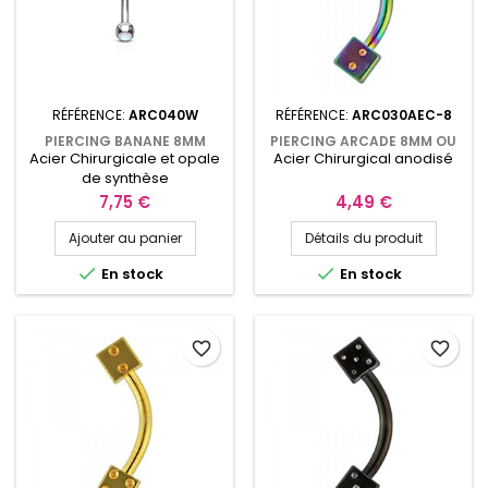
RÉFÉRENCE:
ARC040W
RÉFÉRENCE:
ARC030AEC-8
PIERCING BANANE 8MM
PIERCING ARCADE 8MM OU
Acier Chirurgicale et opale
Acier Chirurgical anodisé
ROOK OU ARCADE AVEC UNE
10MM ANODISÉ ARC-EN-CIEL
OPALINE BLANCHE ARC040W
AVEC DOUBLE DÉS À JOUER
de synthèse
2,5MM ARC030AEC
Prix
Prix
7,75 €
4,49 €
Ajouter au panier
Détails du produit


En stock
En stock
favorite_border
favorite_border