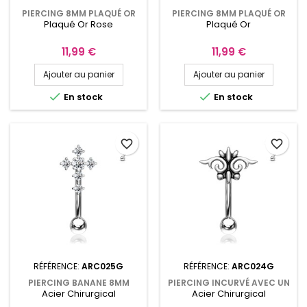
PIERCING 8MM PLAQUÉ OR
PIERCING 8MM PLAQUÉ OR
Plaqué Or Rose
Plaqué Or
ROSE BANANE ARCADE OU
BANANE ARCADE OU ROOK
ROOK FLEUR EN FILIGRANE ET
FLEUR EN FILIGRANE ET
CRISTAL TURQUOISE
CRISTAL TURQUOISE
Prix
Prix
11,99 €
11,99 €
ARC028PG
ARC028D
Ajouter au panier
Ajouter au panier


En stock
En stock
favorite_border
favorite_border
RÉFÉRENCE:
ARC025G
RÉFÉRENCE:
ARC024G
PIERCING BANANE 8MM
PIERCING INCURVÉ AVEC UN
Acier Chirurgical
Acier Chirurgical
OREILLE OU ARCADE CROIX
SYMBOLE TRIBAL OREILLE OU
EN CRISTAL ARC025G
ARCADE ARC024G