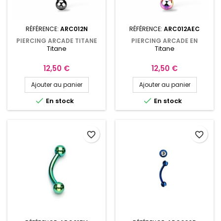
RÉFÉRENCE:
ARC012N
RÉFÉRENCE:
ARC012AEC
PIERCING ARCADE TITANE
PIERCING ARCADE EN
Titane
Titane
ASTM F-136 NOIR ARC012N
TITANE ASTM F-136 PVD
ARC-EN-CIEL ARC012AEC
Prix
Prix
12,50 €
12,50 €
Ajouter au panier
Ajouter au panier


En stock
En stock
favorite_border
favorite_border