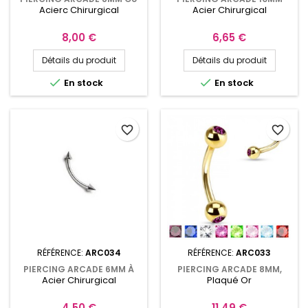
Acierc Chirurgical
Acier Chirurgical
10MM, POINTES 4MM
AVEC 2 PICS PYRAMIDES DE
4MM
Prix
Prix
8,00 €
6,65 €
Détails du produit
Détails du produit


En stock
En stock
favorite_border
favorite_border
RÉFÉRENCE:
ARC034
RÉFÉRENCE:
ARC033
PIERCING ARCADE 6MM À
PIERCING ARCADE 8MM,
Acier Chirurgical
Plaqué Or
12MM AVEC 2 PICS DE 2,5MM
PLAQUÉ OR BOULES 3MM
AVEC CRISTAL ARC033
Prix
Prix
4,50 €
11,49 €