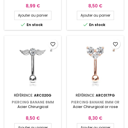
Prix
Prix
8,99 €
8,50 €
Ajouter au panier
Ajouter au panier


En stock
En stock
favorite_border
favorite_border
RÉFÉRENCE:
ARC020G
RÉFÉRENCE:
ARC017PG
PIERCING BANANE 8MM
PIERCING BANANE 8MM OR
Acier Chirurgical
Acier Chirurgical or rose
ARCADE OU ROOK AILES
ROSE AVEC CŒUR
D'ANGES ET CRISTAL BLANC
ZIRCONIUMS RONDS ET
ARC020G
CARRÉ ARC017PG
Prix
Prix
8,50 €
8,30 €
Ajouter au panier
Ajouter au panier