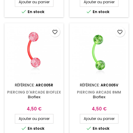
Ajouter au panier
Ajouter au panier


En stock
En stock
favorite_border
favorite_border
RÉFÉRENCE:
ARC005R
RÉFÉRENCE:
ARC005V
PIERCING D'ARCADE BIOFLEX
PIERCING ARCADE 8MM
Bioflex
Bioflex
ROUGE BOULES PAILLETÉES
BIOFLEX BOULES PAILLETÉES
EN ACRYLIQUE ARC005R
EN ACRYLIQUE ARC005V
Prix
Prix
4,50 €
4,50 €
Ajouter au panier
Ajouter au panier


En stock
En stock