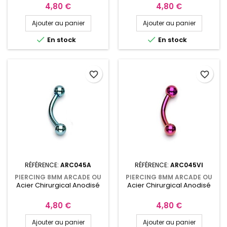
Prix
Prix
4,80 €
4,80 €
Ajouter au panier
Ajouter au panier


En stock
En stock
favorite_border
favorite_border
RÉFÉRENCE:
ARC045A
RÉFÉRENCE:
ARC045VI
PIERCING 8MM ARCADE OU
PIERCING 8MM ARCADE OU
Acier Chirurgical Anodisé
Acier Chirurgical Anodisé
CARTILAGE ANODISÉ BLEU
CARTILAGE ANODISÉ VIOLET
CLAIR AVEC BOULES
AVEC BOULES ARC045VI
ARC045A
Prix
Prix
4,80 €
4,80 €
Ajouter au panier
Ajouter au panier