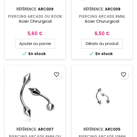
RÉFÉRENCE:
ARC039
RÉFÉRENCE:
ARC038
PIERCING ARCADE OU ROOK
PIERCING ARCADE 8MM,
Acier Chirurgical
Acier Chururgical
MASQUE DE CATCH ROUGE
AVEC POINTES STRIÉES
ARC039
Prix
Prix
5,60 €
6,50 €
Ajouter au panier
Détails du produit


En stock
En stock
favorite_border
favorite_border
RÉFÉRENCE:
ARC037
RÉFÉRENCE:
ARC035
PIERCING ARCADE 8MM OU
PIERCING ARCADE 10MM