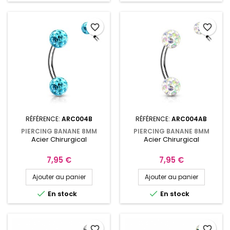
favorite_border
favorite_border
RÉFÉRENCE:
ARC004B
RÉFÉRENCE:
ARC004AB
PIERCING BANANE 8MM
PIERCING BANANE 8MM
Acier Chirurgical
Acier Chirurgical
BOULES PAVÉES DE
AVEC BOULES 4MM PAVÉES
CRISTAUX BLEUS ARC004B
DE CRISTAUX AURORE
BORÉALE ARC004AB
Prix
Prix
7,95 €
7,95 €
Ajouter au panier
Ajouter au panier


En stock
En stock
favorite_border
favorite_border