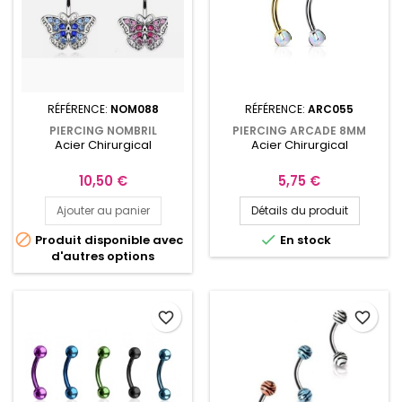
RÉFÉRENCE:
NOM088
RÉFÉRENCE:
ARC055
PIERCING NOMBRIL
PIERCING ARCADE 8MM
Acier Chirurgical
Acier Chirurgical
PAPILLON GEM ROSES OU
AVEC BOULES DE 3MM EN
BLEUS
OPALE DE SYNTHÈSE
Prix
Prix
10,50 €
5,75 €
Ajouter au panier
Détails du produit


Produit disponible avec
En stock
d'autres options
favorite_border
favorite_border