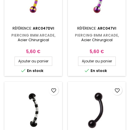
RÉFÉRENCE:
ARC047DVI
RÉFÉRENCE:
ARC047VI
PIERCING 8MM ARCADE,
PIERCING 8MM ARCADE,
Acier Chirurgical
Acier Chirurgical
ROOK AVEC BOULES ACIER
ROOK AVEC BOULES ACIER
DORÉ ZÉBRÉ VIOLET
ZÉBRÉ VIOLET ARC047VI
ARC047DVI
Prix
Prix
5,60 €
5,60 €
Ajouter au panier
Ajouter au panier


En stock
En stock
favorite_border
favorite_border