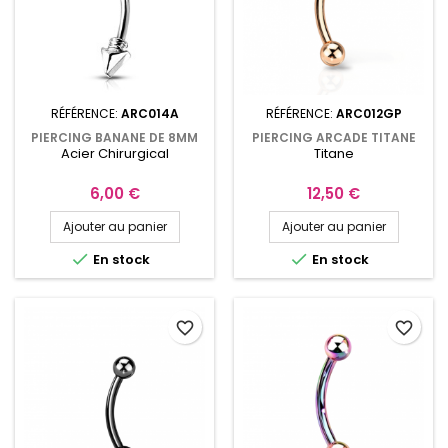
RÉFÉRENCE:
ARC014A
RÉFÉRENCE:
ARC012GP
PIERCING BANANE DE 8MM
PIERCING ARCADE TITANE
Acier Chirurgical
Titane
EN FORME DE FLÈCHE
ASTM F-136 OR ROSÉ
ARC014A
ARC012GP
Prix
Prix
6,00 €
12,50 €
Ajouter au panier
Ajouter au panier


En stock
En stock
favorite_border
favorite_border