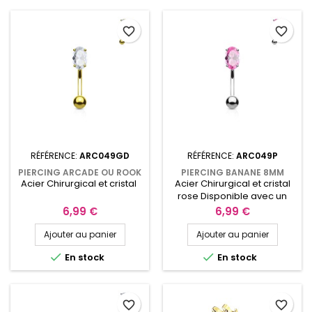
favorite_border
favorite_border
RÉFÉRENCE:
ARC049GD
RÉFÉRENCE:
ARC049P
PIERCING ARCADE OU ROOK
PIERCING BANANE 8MM
Acier Chirurgical et cristal
Acier Chirurgical et cristal
8MM DORÉ AVEC UN CRISTAL
ARCADE OU ROOK AVEC
BLANC SERTI ARC049GD
ZIRCONIUM ROSE SERTI
rose Disponible avec un
ARC049P
cristal blanc
Prix
Prix
6,99 €
6,99 €
Ajouter au panier
Ajouter au panier


En stock
En stock
favorite_border
favorite_border