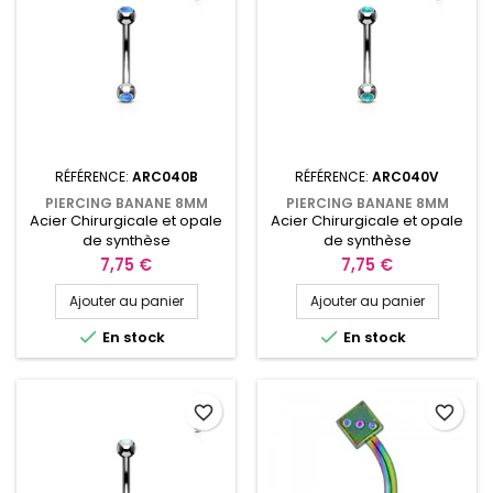
RÉFÉRENCE:
ARC040B
RÉFÉRENCE:
ARC040V
PIERCING BANANE 8MM
PIERCING BANANE 8MM
Acier Chirurgicale et opale
Acier Chirurgicale et opale
ROOK OU ARCADE AVEC UNE
ROOK OU ARCADE AVEC UNE
OPALINE BLEUE ARC040B
OPALINE VERTE ARC040V
de synthèse
de synthèse
Prix
Prix
7,75 €
7,75 €
Ajouter au panier
Ajouter au panier


En stock
En stock
favorite_border
favorite_border