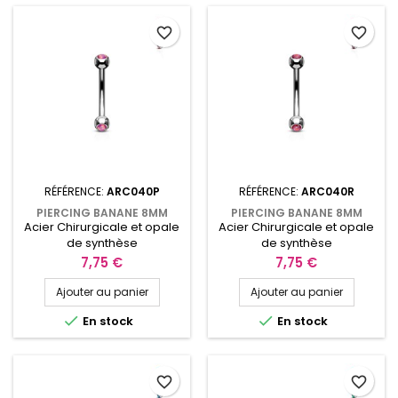
favorite_border
favorite_border
RÉFÉRENCE:
ARC040P
RÉFÉRENCE:
ARC040R
PIERCING BANANE 8MM
PIERCING BANANE 8MM
Acier Chirurgicale et opale
Acier Chirurgicale et opale
ROOK OU ARCADE AVEC UNE
ROOK OU ARCADE AVEC UNE
OPALINE ROSE ARC040P
OPALINE ROUGE ARC040R
de synthèse
de synthèse
Prix
Prix
7,75 €
7,75 €
Ajouter au panier
Ajouter au panier


En stock
En stock
favorite_border
favorite_border