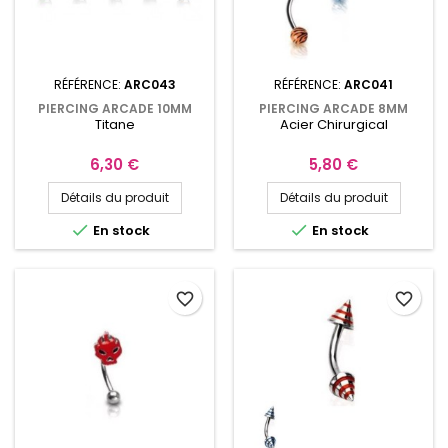
RÉFÉRENCE:
ARC043
RÉFÉRENCE:
ARC041
PIERCING ARCADE 10MM
PIERCING ARCADE 8MM
Titane
Acier Chirurgical
TITANE AVEC BOULES
AVEC BOULES ZÉBRÉES
Prix
Prix
6,30 €
5,80 €
Détails du produit
Détails du produit


En stock
En stock
favorite_border
favorite_border