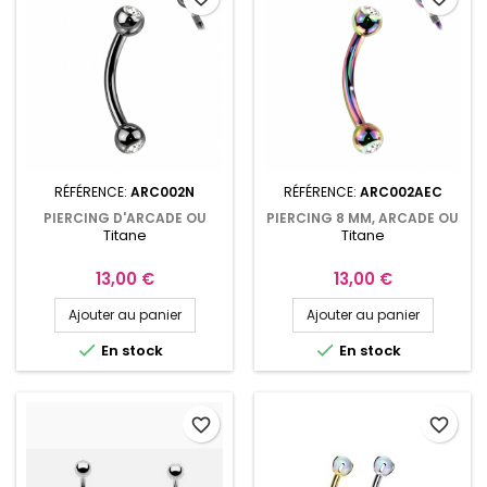
RÉFÉRENCE:
ARC002N
RÉFÉRENCE:
ARC002AEC
PIERCING D'ARCADE OU
PIERCING 8 MM, ARCADE OU
Titane
Titane
D'OREILLE 8 MM, TITANE NOIR
OREILLE EN TITANE PVD ARC
BOULES AVEC CRISTAL
EN CIEL BOULES AVEC
INCRUSTÉ ARC002N
CRISTAL BLANC ARC002AEC
Prix
Prix
13,00 €
13,00 €
Ajouter au panier
Ajouter au panier


En stock
En stock
favorite_border
favorite_border