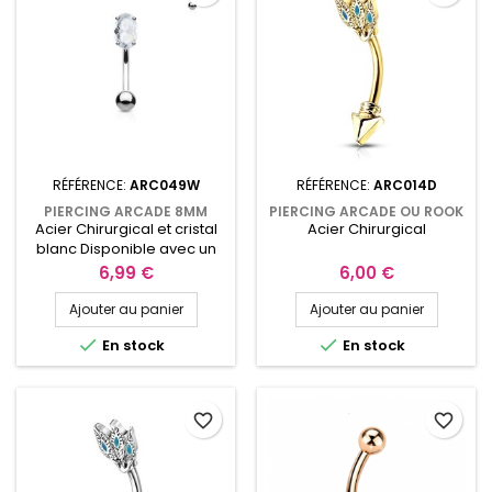
RÉFÉRENCE:
ARC049W
RÉFÉRENCE:
ARC014D
PIERCING ARCADE 8MM
PIERCING ARCADE OU ROOK
Acier Chirurgical et cristal
Acier Chirurgical
LARME EN ZIRCONIUM BLANC
8MM DORÉ EN FORME DE
ARC049W
FLÈCHE ARC014D
blanc Disponible avec un
cristal Rose
Prix
Prix
6,99 €
6,00 €
Ajouter au panier
Ajouter au panier


En stock
En stock
favorite_border
favorite_border