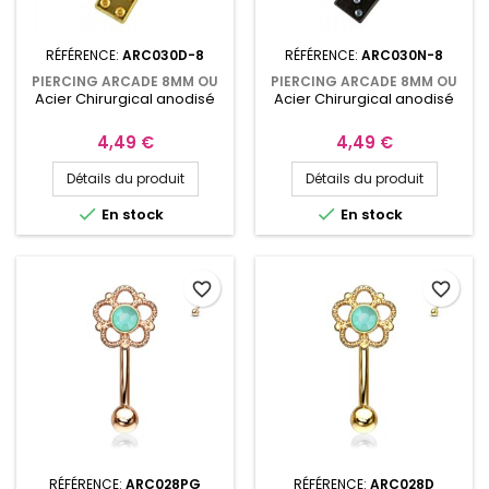
RÉFÉRENCE:
ARC030D-8
RÉFÉRENCE:
ARC030N-8
PIERCING ARCADE 8MM OU
PIERCING ARCADE 8MM OU
Acier Chirurgical anodisé
Acier Chirurgical anodisé
10MM DORÉ AVEC DOUBLE
10MM AVEC DOUBLE DÉS À
DÉS À JOUER 2,5MM
JOUER 2,5MM NOIR ARC030N
ARC030D
Prix
Prix
4,49 €
4,49 €
Détails du produit
Détails du produit


En stock
En stock
favorite_border
favorite_border
RÉFÉRENCE:
ARC028PG
RÉFÉRENCE:
ARC028D