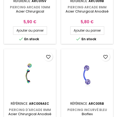
RÉFÉRENCE:
ARC015V
RÉFÉRENCE:
ARC009B
PIERCING ARCADE 10MM
PIERCING ARCADE 8MM
Acier Chirurgical
Acier Chirurgical Anodisé
ACIER CHIRURGICAL
BLEU AVEC ZIRCONIUM
ANODISÉ VERT AR015V
ARC009B
Prix
Prix
5,90 €
5,80 €
Ajouter au panier
Ajouter au panier


En stock
En stock
favorite_border
favorite_border
RÉFÉRENCE:
ARC009AEC
RÉFÉRENCE:
ARC005B
PIERCING D'ARCADE 8MM
PIERCING INCURVÉ BLEU
Acier Chirurgical Anodisé
Bioflex
ANODISÉ ARC-EN-CIEL AVEC
BIOFLEX BOULES PAILLETÉES