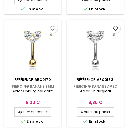


En stock
En stock
favorite_border
favorite_border
RÉFÉRENCE:
ARC017D
RÉFÉRENCE:
ARC017G
PIERCING BANANE 8MM
PIERCING BANANE AVEC
Acier Chirurgical doré
Acier Chirurgical
AVEC CŒUR ZIRCONIUMS
CŒUR ZIRCONIUMS RONDS
RONDS ET CARRÉ ARC017D
ET CARRÉ ARC017G
Prix
Prix
8,30 €
8,30 €
Ajouter au panier
Ajouter au panier


En stock
En stock