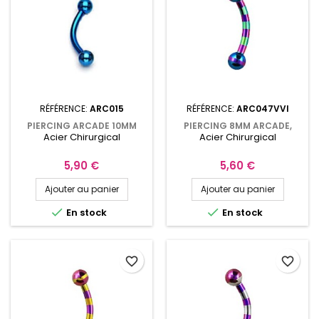
RÉFÉRENCE:
ARC015
RÉFÉRENCE:
ARC047VVI
PIERCING ARCADE 10MM
PIERCING 8MM ARCADE,
Acier Chirurgical
Acier Chirurgical
ACIER ANODISÉ BLEU
ROOK AVEC BOULES ACIER
ARC015B
ZÉBRÉ VERT ET VIOLET
ARC047VVI
Prix
Prix
5,90 €
5,60 €
Ajouter au panier
Ajouter au panier


En stock
En stock
favorite_border
favorite_border