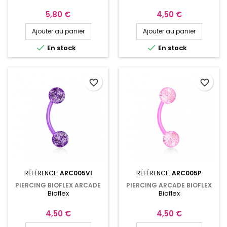
ZIRCONIUM ARC009AEC
EN ACRYLIQUE ARC005B
Prix
Prix
5,80 €
4,50 €
Ajouter au panier
Ajouter au panier


En stock
En stock
favorite_border
favorite_border
RÉFÉRENCE:
ARC005VI
RÉFÉRENCE:
ARC005P
PIERCING BIOFLEX ARCADE
PIERCING ARCADE BIOFLEX
Bioflex
Bioflex
VIOLET BOULES PAILLETÉES
8MM BOULES PAILLETÉES EN
EN ACRYLIQUE ARC005VI
ACRYLIQUE ROSE ARC005P
Prix
Prix
4,50 €
4,50 €