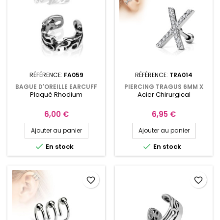
RÉFÉRENCE:
FA059
RÉFÉRENCE:
TRA014
BAGUE D'OREILLE EARCUFF
PIERCING TRAGUS 6MM X
Plaqué Rhodium
Acier Chirurgical
FEUILLES FA059
AVEC DE MICROS
ZIRCONIUMS BLANCS
TRA014
Prix
Prix
6,00 €
6,95 €
Ajouter au panier
Ajouter au panier


En stock
En stock
favorite_border
favorite_border