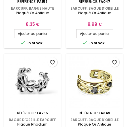
RÉFÉRENCE:
FA156
RÉFÉRENCE:
FA047
EARCUFF, BAGUE HAUTE
EARCUFF, BAGUE D'OREILLE
Plaqué Or Antique
Plaqué Or Antique
D'OREILLE AVEC FILIGRANE
AVEC FILIGRANE OR
OR ANTIQUE FA156
ANTIQUE FA047
Prix
Prix
8,35 €
8,99 €
Ajouter au panier
Ajouter au panier


En stock
En stock
favorite_border
favorite_border
RÉFÉRENCE:
FA285
RÉFÉRENCE:
FA349
BAGUE D'OREILLE EARCUFF
EARCUFF, BAGUE D'OREILLE
Plaqué Rhodium
Plaqué Or Antique
FLEUR ET ZIRCONIUM FA285
AVEC FILIGRANE OR