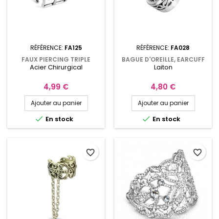
RÉFÉRENCE:
FA125
RÉFÉRENCE:
FA028
FAUX PIERCING TRIPLE
BAGUE D'OREILLE, EARCUFF
Acier Chirurgical
Laiton
ANNEAUX BOULES FA125
10MM TRIBAL FA028
Prix
Prix
4,99 €
4,80 €
Ajouter au panier
Ajouter au panier


En stock
En stock
favorite_border
favorite_border