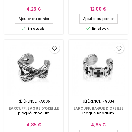
ANTIQUE ET ZIRCONIUM
NOIR FA349
Prix
Prix
4,25 €
12,00 €
Ajouter au panier
Ajouter au panier


En stock
En stock
favorite_border
favorite_border
RÉFÉRENCE:
FA005
RÉFÉRENCE:
FA004
EARCUFF, BAGUE D'OREILLE
EARCUFF, BAGUE D'OREILLE
plaqué Rhodium
Plaqué Rhodium
SERPENT PLAQUÉ RHODIUM
PLAQUÉ RHODIUM AVEC
FA005
CROIX FA004
Prix
Prix
4,85 €
4,65 €