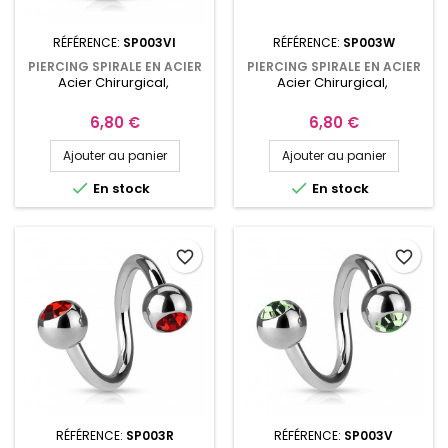
RÉFÉRENCE:
SP003VI
RÉFÉRENCE:
SP003W
PIERCING SPIRALE EN ACIER
PIERCING SPIRALE EN ACIER
Acier Chirurgical,
Acier Chirurgical,
CHIRURGICAL 10MM AVEC
CHIRURGICAL 10MM AVEC
CRISTAL VIOLET SP003VI
CRISTAL BLANC SP003W
Prix
Prix
6,80 €
6,80 €
Ajouter au panier
Ajouter au panier


En stock
En stock
favorite_border
favorite_border
RÉFÉRENCE:
SP003R
RÉFÉRENCE:
SP003V