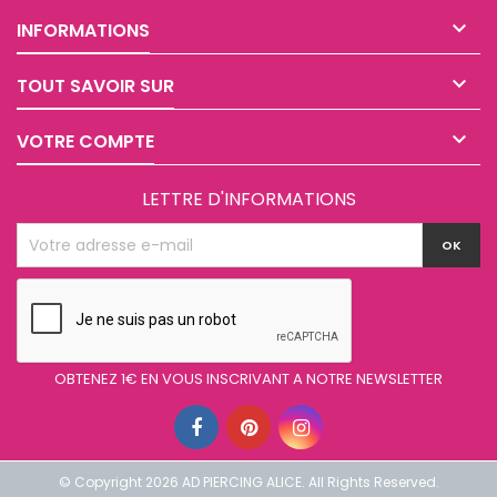

INFORMATIONS

TOUT SAVOIR SUR

VOTRE COMPTE
LETTRE D'INFORMATIONS
OBTENEZ 1€ EN VOUS INSCRIVANT A NOTRE NEWSLETTER
© Copyright 2026 AD PIERCING ALICE. All Rights Reserved.