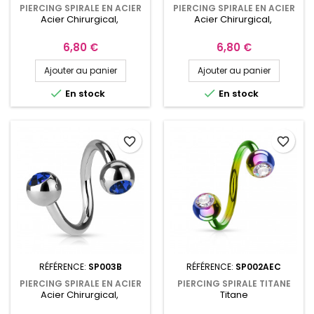
PIERCING SPIRALE EN ACIER
PIERCING SPIRALE EN ACIER
Acier Chirurgical,
Acier Chirurgical,
CHIRURGICAL 10MM AVEC
CHIRURGICAL 10MM AVEC
CRISTAL ROUGE SP003R
CRISTAL VERT SP003V
Prix
Prix
6,80 €
6,80 €
Ajouter au panier
Ajouter au panier


En stock
En stock
favorite_border
favorite_border
RÉFÉRENCE:
SP003B
RÉFÉRENCE:
SP002AEC
PIERCING SPIRALE EN ACIER
PIERCING SPIRALE TITANE
Acier Chirurgical,
Titane
CHIRURGICAL 10MM AVEC
ARC-EN-CIEL 11MM AVEC
CRISTAL BLEU SP003B
BOULES 5MM ET