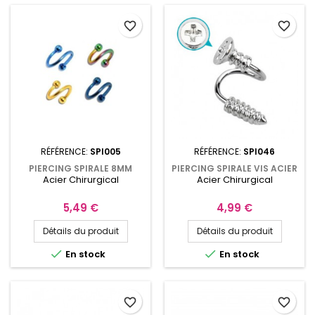
favorite_border
favorite_border
RÉFÉRENCE:
SPI005
RÉFÉRENCE:
SPI046
PIERCING SPIRALE 8MM
PIERCING SPIRALE VIS ACIER
Acier Chirurgical
Acier Chirurgical
ACIER ANODISÉ, BOULES
CHIRURGICAL
3MM
Prix
Prix
5,49 €
4,99 €
Détails du produit
Détails du produit


En stock
En stock
favorite_border
favorite_border