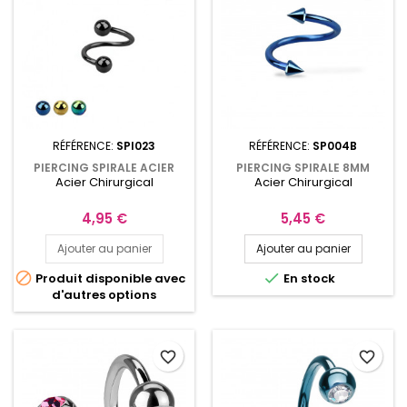
RÉFÉRENCE:
SPI023
RÉFÉRENCE:
SP004B
PIERCING SPIRALE ACIER
PIERCING SPIRALE 8MM
Acier Chirurgical
Acier Chirurgical
CHIRURGICAL 8MM AVEC
AVEC POINTES ACIER
BOULES
ANODISÉ BLEU SP004B
Prix
Prix
4,95 €
5,45 €
Ajouter au panier
Ajouter au panier


Produit disponible avec
En stock
d'autres options
favorite_border
favorite_border