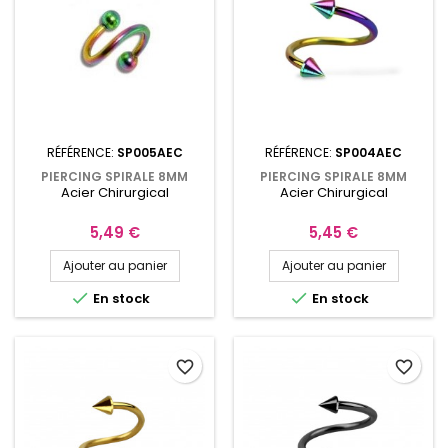
RÉFÉRENCE:
SP005AEC
RÉFÉRENCE:
SP004AEC
PIERCING SPIRALE 8MM
PIERCING SPIRALE 8MM
Acier Chirurgical
Acier Chirurgical
ACIER ANODISÉ ARC-EN-
AVEC POINTES ACIER
CIEL, BOULES 3MM
ANODISÉ ARC-EN-CIEL
SP005AEC
SP004AEC
Prix
Prix
5,49 €
5,45 €
Ajouter au panier
Ajouter au panier


En stock
En stock
favorite_border
favorite_border