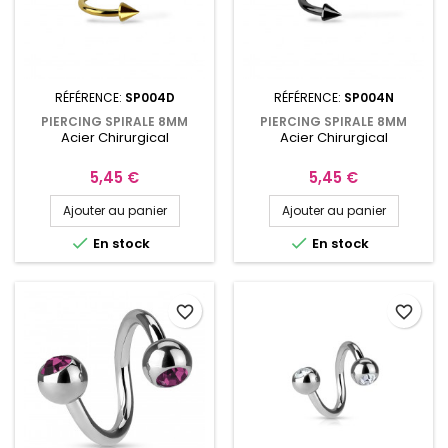
RÉFÉRENCE:
SP004D
RÉFÉRENCE:
SP004N
PIERCING SPIRALE 8MM
PIERCING SPIRALE 8MM
Acier Chirurgical
Acier Chirurgical
AVEC POINTES ACIER
AVEC POINTES ACIER
ANODISÉ DORÉ SP004D
ANODISÉ NOIR SP004N
Prix
Prix
5,45 €
5,45 €
Ajouter au panier
Ajouter au panier


En stock
En stock
favorite_border
favorite_border