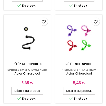


En stock
En stock
favorite_border
favorite_border
RÉFÉRENCE:
SP001-6
RÉFÉRENCE:
SPI008
SPIRALE 6MM À 10MM NOIR
PIERCING SPIRALE 8MM
Acier Chirurgical
Acier Chirurgical
BOULES AVEC CRISTAL
COULEURS ACIDULÉES
AURORE BORÉALE SP001
POINTES 3MM
Prix
Prix
5,65 €
5,45 €
Détails du produit
Détails du produit


En stock
En stock