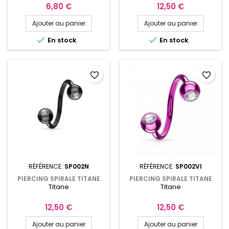
ZIRCONIUMS SP002AEC
Prix
Prix
6,80 €
12,50 €
Ajouter au panier
Ajouter au panier


En stock
En stock
favorite_border
favorite_border
RÉFÉRENCE:
SP002N
RÉFÉRENCE:
SP002VI
PIERCING SPIRALE TITANE
PIERCING SPIRALE TITANE
Titane
Titane
NOIR 11MM AVEC BOULES
VIOLET 11MM AVEC BOULES
5MM ET ZIRCONIUMS
DE 5MM ET ZIRCONIUMS
SP002N
SP002VI
Prix
Prix
12,50 €
12,50 €
Ajouter au panier
Ajouter au panier