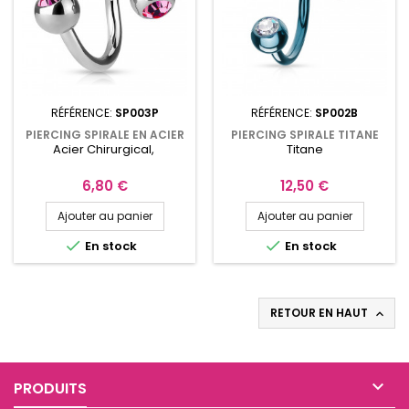
RÉFÉRENCE:
SP003P
RÉFÉRENCE:
SP002B
PIERCING SPIRALE EN ACIER
PIERCING SPIRALE TITANE
Acier Chirurgical,
Titane
CHIRURGICAL 10MM AVEC
BLEU 11MM AVEC BOULES
CRISTAL ROSE FUCHSIA
5MM ET ZIRCONIUMS
SP003P
SP002B
Prix
Prix
6,80 €
12,50 €
Ajouter au panier
Ajouter au panier


En stock
En stock
RETOUR EN HAUT


PRODUITS