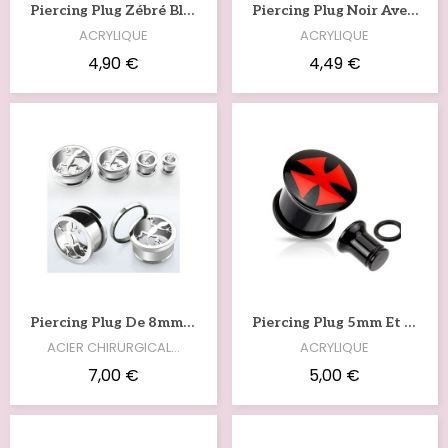
Voir
Voir
Piercing Plug Zébré Blanc Noir De 6mm À 14mm PL068
Piercing Plug Noir Avec Une Araignée Rouge PL067
ACRYLIQUE
ACRYLIQUE
4,90 €
4,49 €
Voir
Voir
Piercing Plug De 8mm À 25mm Ajouré En Acier Salamandre PL063
Piercing Plug 5mm Et 10mm Avec Croix Chopper PL059
ACIER CHIRURGICAL…
ACRYLIQUE
7,00 €
5,00 €