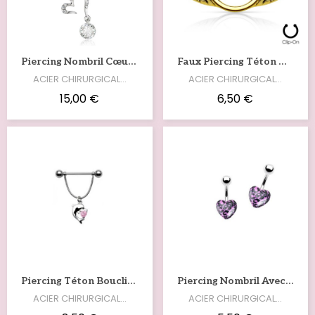
Voir
Voir
Piercing Nombril Cœur Ouvert Et Nœud-Papillon NOM195
Faux Piercing Téton Doré Ailes D'anges TET067
ACIER CHIRURGICAL…
ACIER CHIRURGICAL…
15,00 €
6,50 €
Voir
Voir
Piercing Téton Bouclier Pendentif Dauphin Avec Cristal Rose TET005
Piercing Nombril Avec Un Cœur Léopard Acrylique Violet NOM199VI
ACIER CHIRURGICAL…
ACIER CHIRURGICAL…