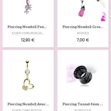
Voir
Voir
Piercing Nombril Pendentif Floral Pierres Roses – Acier Chirurgical NOM379
Piercing Nombril Grossesse Biberon Fuchsia NOM386
ACIER CHIRURGICAL…
BIOFLEX
12,90 €
7,00 €
Voir
Voir
Piercing Nombril Avec Double Cœurs Doré NOM441
Piercing Tunnel 4mm Ou 5mm Marbré Noir Et Blanc PL074
ACIER CHIRURGICAL…
ACRYLIQUE