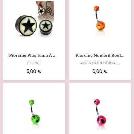
Voir
Voir
Piercing Plug 5mm À 25mm En Corne Avec Une Étoile PL058
Piercing Nombril Boules En Acrylique Orange Fluo Tachetées NOM201O
CORNE
ACIER CHIRURGICAL…
5,00 €
6,00 €