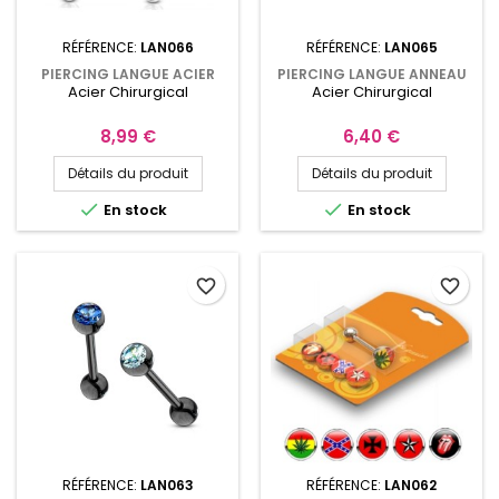
RÉFÉRENCE:
LAN066
RÉFÉRENCE:
LAN065
PIERCING LANGUE ACIER
PIERCING LANGUE ANNEAU
Acier Chirurgical
Acier Chirurgical
CHIRURGICAL 7 CRISTAUX
ESCLAVE, CRISTAL BLANC
Prix
Prix
8,99 €
6,40 €
Détails du produit
Détails du produit


En stock
En stock
favorite_border
favorite_border
RÉFÉRENCE:
LAN063
RÉFÉRENCE:
LAN062