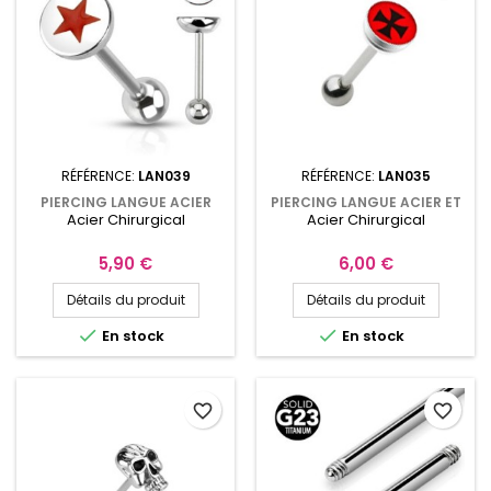
RÉFÉRENCE:
LAN039
RÉFÉRENCE:
LAN035
PIERCING LANGUE ACIER
PIERCING LANGUE ACIER ET
Acier Chirurgical
Acier Chirurgical
ÉTOILE ROUGE
LOGO CROIX CHOPPER BIKER
Prix
Prix
5,90 €
6,00 €
Détails du produit
Détails du produit


En stock
En stock
favorite_border
favorite_border