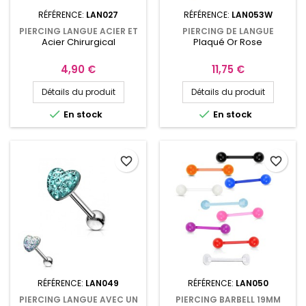
RÉFÉRENCE:
LAN027
RÉFÉRENCE:
LAN053W
PIERCING LANGUE ACIER ET
PIERCING DE LANGUE
Acier Chirurgical
Plaqué Or Rose
LOGO PARTY GIRL
PLAQUÉ OR AVEC CRISTAL
COLORÉ LAN053
Prix
Prix
4,90 €
11,75 €
Détails du produit
Détails du produit


En stock
En stock
favorite_border
favorite_border
RÉFÉRENCE:
LAN049
RÉFÉRENCE:
LAN050
PIERCING LANGUE AVEC UN
PIERCING BARBELL 19MM