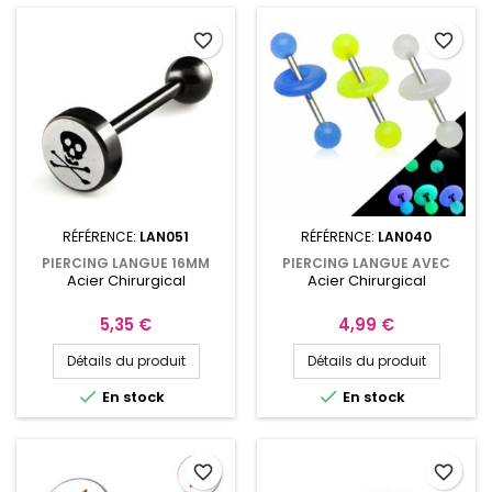
favorite_border
favorite_border
RÉFÉRENCE:
LAN051
RÉFÉRENCE:
LAN040
PIERCING LANGUE 16MM
PIERCING LANGUE AVEC
Acier Chirurgical
Acier Chirurgical
TÊTE DE MORT NOIRE
ANNEAU ET BOULES
ACRYLIQUE
PHOSPHORESCENTES
Prix
Prix
5,35 €
4,99 €
Détails du produit
Détails du produit


En stock
En stock
favorite_border
favorite_border