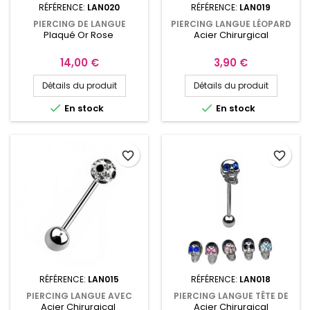
RÉFÉRENCE:
LAN020
RÉFÉRENCE:
LAN019
PIERCING DE LANGUE
PIERCING LANGUE LÉOPARD
Plaqué Or Rose
Acier Chirurgical
HALTÈRE PLAQUÉ OR ROSE
BLEU ET NOIR
16MM OU 19MM
Prix
Prix
14,00 €
3,90 €
Détails du produit
Détails du produit


En stock
En stock
favorite_border
favorite_border
RÉFÉRENCE:
LAN015
RÉFÉRENCE:
LAN018
PIERCING LANGUE AVEC
PIERCING LANGUE TÊTE DE
Acier Chirurgical
Acier Chirurgical
BOULE COUVERTE DE
MORT AUX YEUX EN GEMMES