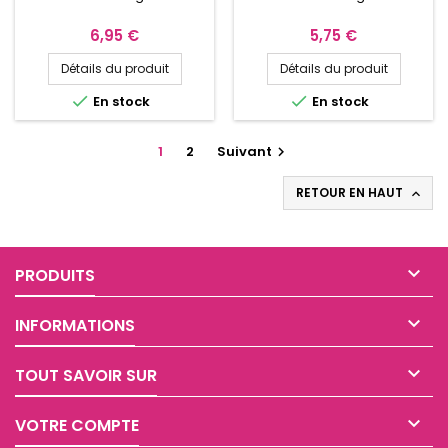
ZIRCONIUMS BLANCS ET
NOIRS
Prix
Prix
6,95 €
5,75 €
Détails du produit
Détails du produit


En stock
En stock
1
2
Suivant

RETOUR EN HAUT


PRODUITS

INFORMATIONS

TOUT SAVOIR SUR

VOTRE COMPTE