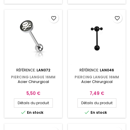
favorite_border
favorite_border
RÉFÉRENCE:
LAN072
RÉFÉRENCE:
LAN046
PIERCING LANGUE 16MM
PIERCING LANGUE 16MM
Acier Chirurgical
Acier Chirurgical
AVEC EN LOGO UNE TÊTE DE
AVEC BOULES JOUEUSES
MORT
NOIRES
Prix
Prix
5,50 €
7,49 €
Détails du produit
Détails du produit


En stock
En stock