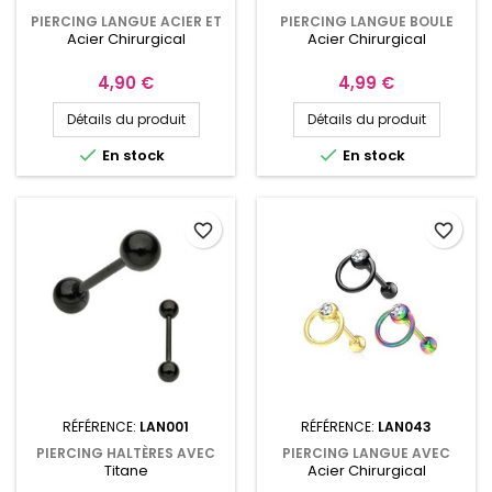
PIERCING LANGUE ACIER ET
PIERCING LANGUE BOULE
Acier Chirurgical
Acier Chirurgical
LOGO LICK ME JAUNE
ACRYLIQUE AVEC FLEURS
BLANCHES
Prix
Prix
4,90 €
4,99 €
Détails du produit
Détails du produit


En stock
En stock
favorite_border
favorite_border
RÉFÉRENCE:
LAN001
RÉFÉRENCE:
LAN043
PIERCING HALTÈRES AVEC
PIERCING LANGUE AVEC
Titane
Acier Chirurgical
BOULES 5MM EN TITANE
ANNEAU ET CRISTAL BLANC