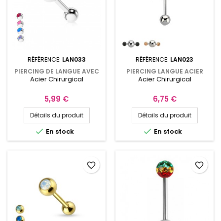
RÉFÉRENCE:
LAN033
RÉFÉRENCE:
LAN023
PIERCING DE LANGUE AVEC
PIERCING LANGUE ACIER
Acier Chirurgical
Acier Chirurgical
BOULE ET PIERRE EN OPALINE
CHIRURGICAL AVEC BOULES
JOUEUSES 3MM
Prix
Prix
5,99 €
6,75 €
Détails du produit
Détails du produit


En stock
En stock
favorite_border
favorite_border