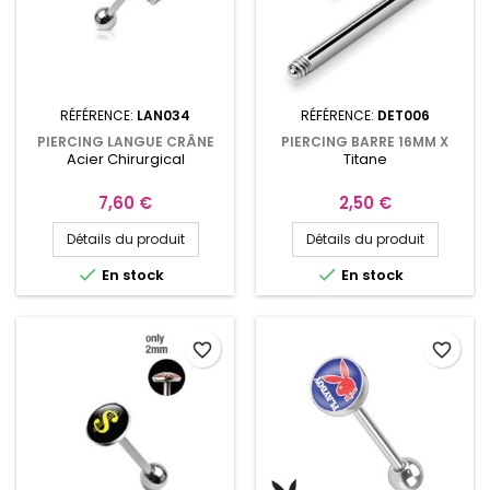
RÉFÉRENCE:
LAN034
RÉFÉRENCE:
DET006
PIERCING LANGUE CRÂNE
PIERCING BARRE 16MM X
Acier Chirurgical
Titane
TÊTE DE MORT ACIER
1,6MM TITANE
CHIRURGICAL
Prix
Prix
7,60 €
2,50 €
Détails du produit
Détails du produit


En stock
En stock
favorite_border
favorite_border