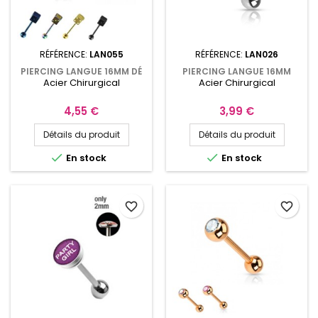
RÉFÉRENCE:
LAN055
RÉFÉRENCE:
LAN026
PIERCING LANGUE 16MM DÉ
PIERCING LANGUE 16MM
Acier Chirurgical
Acier Chirurgical
À JOUER
LOGO SMILEY ACIER
CHIRURGICAL
Prix
Prix
4,55 €
3,99 €
Détails du produit
Détails du produit


En stock
En stock
favorite_border
favorite_border