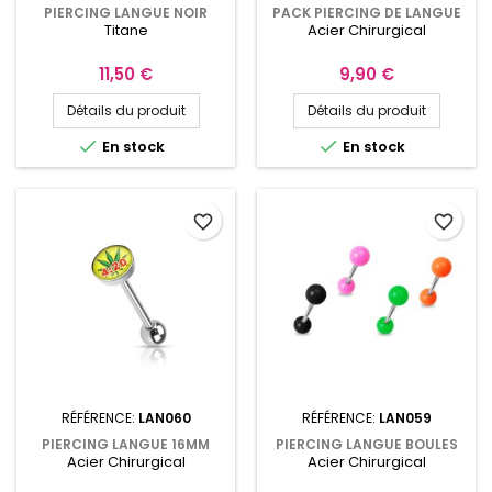
PIERCING LANGUE NOIR
PACK PIERCING DE LANGUE
Titane
Acier Chirurgical
TITANE BOULE AVEC UN
BARRE ET 5 EMBOUTS
CRISTAL BLEU
SYMBOLES
Prix
Prix
11,50 €
9,90 €
Détails du produit
Détails du produit


En stock
En stock
favorite_border
favorite_border
RÉFÉRENCE:
LAN060
RÉFÉRENCE:
LAN059
PIERCING LANGUE 16MM
PIERCING LANGUE BOULES
Acier Chirurgical
Acier Chirurgical
SYMBOLE CANNABIS ET
ACRYLIQUE COULEURS
LOGO FEUILLES À ROULER
FASHY