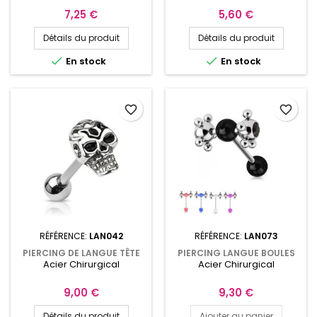
Prix
Prix
7,25 €
5,60 €
Détails du produit
Détails du produit


En stock
En stock
favorite_border
favorite_border
RÉFÉRENCE:
LAN042
RÉFÉRENCE:
LAN073
PIERCING DE LANGUE TÊTE
PIERCING LANGUE BOULES
Acier Chirurgical
Acier Chirurgical
DE MORT
TOURNANTES
Prix
Prix
9,00 €
9,30 €
Détails du produit
Ajouter au panier