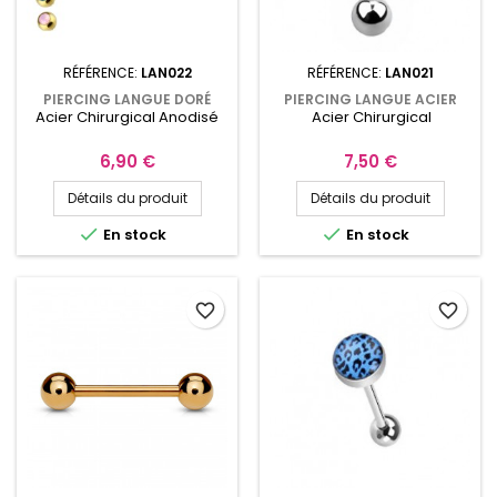
RÉFÉRENCE:
LAN022
RÉFÉRENCE:
LAN021
PIERCING LANGUE DORÉ
PIERCING LANGUE ACIER
Acier Chirurgical Anodisé
Acier Chirurgical
BOULE AVEC UNE OPALINE
CHIRURGICAL 19MM RASTA
CRISTAL
Prix
Prix
6,90 €
7,50 €
Détails du produit
Détails du produit


En stock
En stock
favorite_border
favorite_border