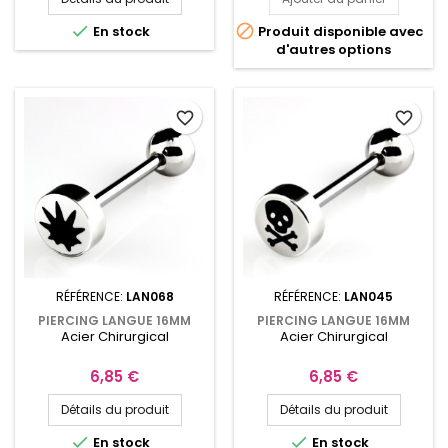


En stock
Produit disponible avec
d'autres options
favorite_border
favorite_border
RÉFÉRENCE:
LAN068
RÉFÉRENCE:
LAN045
PIERCING LANGUE 16MM
PIERCING LANGUE 16MM
Acier Chirurgical
Acier Chirurgical
FEUILLE DE CANNABIS SUR
TÊTE DE MORT SUR PALET
PALET
Prix
Prix
6,85 €
6,85 €
Détails du produit
Détails du produit


En stock
En stock