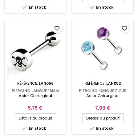


En stock
En stock
favorite_border
favorite_border
RÉFÉRENCE:
LAN056
RÉFÉRENCE:
LAN052
PIERCING LANGUE 16MM
PIERCING LANGUE FLEUR
Acier Chirurgical
Acier Chirurgical
TÊTE DE MORT SUR UN PALET
CAPTIVE DANS UNE BOULE
ACRYLIQUE TRANSPARENTE
Prix
Prix
5,75 €
7,99 €
Détails du produit
Détails du produit


En stock
En stock