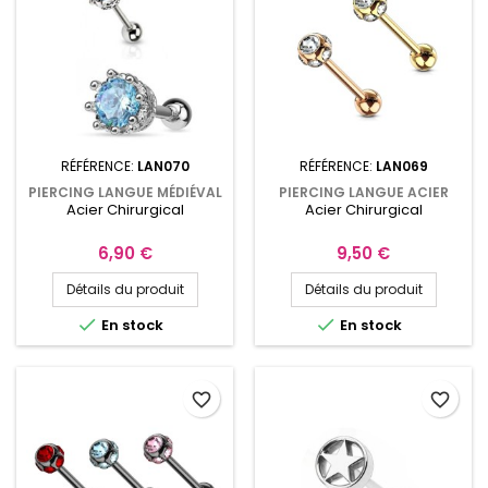
RÉFÉRENCE:
LAN070
RÉFÉRENCE:
LAN069
PIERCING LANGUE MÉDIÉVAL
PIERCING LANGUE ACIER
Acier Chirurgical
Acier Chirurgical
COURONNE ET CRISTAL BLEU
CHIRURGICAL DORÉ OU OR
ROSE 7 CRISTAUX
Prix
Prix
6,90 €
9,50 €
Détails du produit
Détails du produit


En stock
En stock
favorite_border
favorite_border