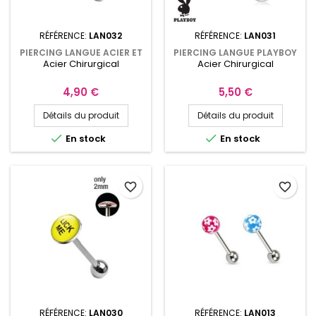
RÉFÉRENCE:
LAN032
RÉFÉRENCE:
LAN031
PIERCING LANGUE ACIER ET
PIERCING LANGUE PLAYBOY
Acier Chirurgical
Acier Chirurgical
LOGO DOLLAR
LAPIN ROUGE SUR FOND
BLEU
Prix
Prix
4,90 €
5,50 €
Détails du produit
Détails du produit


En stock
En stock
favorite_border
favorite_border
RÉFÉRENCE:
LAN030
RÉFÉRENCE:
LAN013