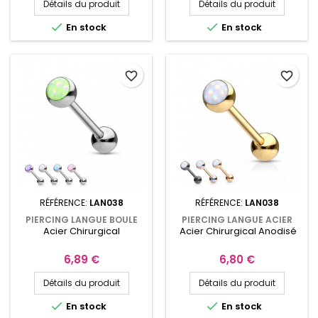
Détails du produit
Détails du produit


En stock
En stock
favorite_border
favorite_border
RÉFÉRENCE:
LAN038
RÉFÉRENCE:
LAN038
PIERCING LANGUE BOULE
PIERCING LANGUE ACIER
Acier Chirurgical
Acier Chirurgical Anodisé
AVEC UNE PIERRE EN ÉPOXY
BOULE AVEC UNE PIERRE
OPALINE
Prix
Prix
6,89 €
6,80 €
Détails du produit
Détails du produit


En stock
En stock