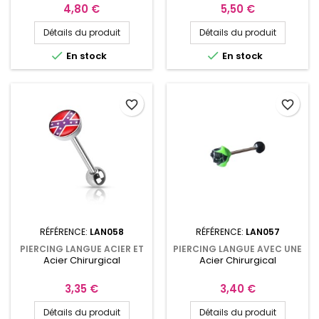
Prix
Prix
4,80 €
5,50 €
Détails du produit
Détails du produit


En stock
En stock
favorite_border
favorite_border
RÉFÉRENCE:
LAN058
RÉFÉRENCE:
LAN057
PIERCING LANGUE ACIER ET
PIERCING LANGUE AVEC UNE
Acier Chirurgical
Acier Chirurgical
LOGO REBELLE
ROSE EN SILICONE NOIR
Prix
Prix
3,35 €
3,40 €
Détails du produit
Détails du produit