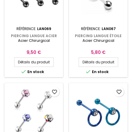
RÉFÉRENCE:
LAN069
RÉFÉRENCE:
LAN067
PIERCING LANGUE ACIER
PIERCING LANGUE ÉTOILE
Acier Chirurgical
Acier Chirurgical
ANODISÉ NOIR 7 CRISTAUX
ACIER CHIRURGICAL
Prix
Prix
9,50 €
5,80 €
Détails du produit
Détails du produit


En stock
En stock
favorite_border
favorite_border