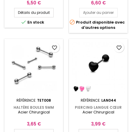
Prix
Prix
5,50 €
6,60 €
Détails du produit
Ajouter au panier


En stock
Produit disponible avec
d'autres options
favorite_border
favorite_border
RÉFÉRENCE:
TET008
RÉFÉRENCE:
LAN044
HALTÈRE BOULES 5MM
PIERCING LANGUE CŒUR
Acier Chirurgical
Acier Chirurgical
PIERCING DE 10MM À 24MM
ACRYLIQUE
TET008
Prix
Prix
3,65 €
3,99 €