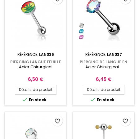
RÉFÉRENCE:
LAN036
RÉFÉRENCE:
LAN037
PIERCING LANGUE FEUILLE
PIERCING DE LANGUE EN
Acier Chirurgical
Acier Chirurgical
DE CANNABIS RASTA
ACIER CHIRURGICAL AVEC
UN ZIRCONIUM
Prix
Prix
6,50 €
6,45 €
Détails du produit
Détails du produit


En stock
En stock
favorite_border
favorite_border