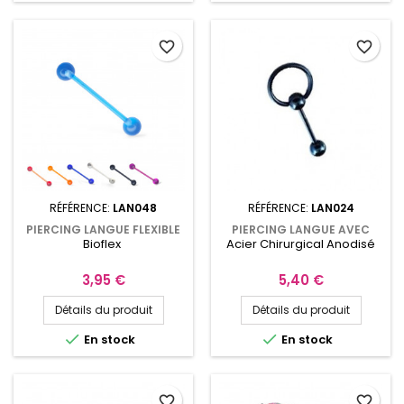
favorite_border
favorite_border
RÉFÉRENCE:
LAN048
RÉFÉRENCE:
LAN024
PIERCING LANGUE FLEXIBLE
PIERCING LANGUE AVEC
Bioflex
Acier Chirurgical Anodisé
EN BIOFLEX
ANNEAU 10MM ET BOULE
CAPTIVE
Prix
Prix
3,95 €
5,40 €
Détails du produit
Détails du produit


En stock
En stock
favorite_border
favorite_border