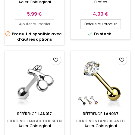
Acier Chirurgical
Bioflex
CŒUR COUVERT DE
BIOFLEX ET BOULES
ZIRCONIUMS
ACRYLIQUE MULTIPLES
COLORIS
Prix
Prix
5,99 €
4,00 €
Ajouter au panier
Détails du produit


Produit disponible avec
En stock
d'autres options
favorite_border
favorite_border
RÉFÉRENCE:
LAN017
RÉFÉRENCE:
LAN037
PIERCING LANGUE CERISE EN
PIERCINGS LANGUE AVEC
Acier Chirurgical
Acier Chirurgical
ACIER
UN ZIRCONIUM BLANC