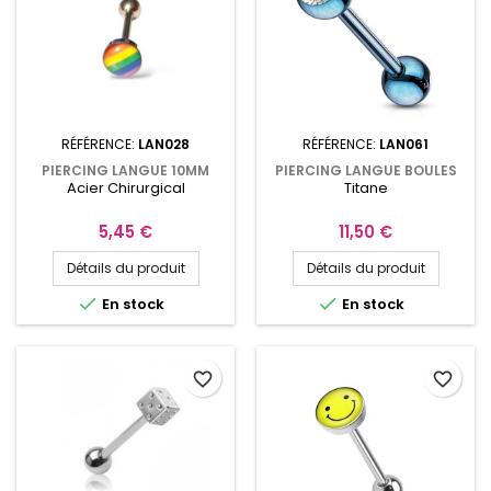
RÉFÉRENCE:
LAN028
RÉFÉRENCE:
LAN061
PIERCING LANGUE 10MM
PIERCING LANGUE BOULES
Acier Chirurgical
Titane
LGBT+ ACIER CHIRURGICAL
BLEUE ET CRISTAL BLANC
Prix
Prix
5,45 €
11,50 €
Détails du produit
Détails du produit


En stock
En stock
favorite_border
favorite_border