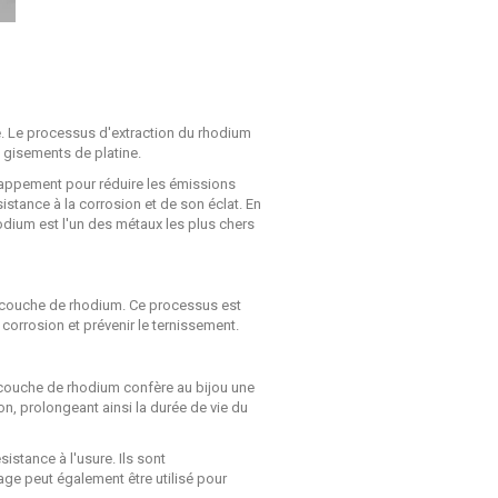
. Le processus d'extraction du rhodium
 gisements de platine.
chappement pour réduire les émissions
sistance à la corrosion et de son éclat. En
odium est l'un des métaux les plus chers
e couche de rhodium. Ce processus est
 corrosion et prévenir le ternissement.
 couche de rhodium confère au bijou une
tion, prolongeant ainsi la durée de vie du
istance à l'usure. Ils sont
iage peut également être utilisé pour