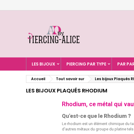
A
(
C
C
add_circle_outline
((
Vo
No
d'e
LES BIJOUX
PIERCING PAR TYPE
PAR PA
Accueil
Tout savoir sur
Les bijoux Plaqués 
LES BIJOUX PLAQUÉS RHODIUM
Rhodium, ce métal qui vaut
Qu'est-ce que le Rhodium ?
Le rhodium est un élément chimique du tabl
d'autres métaux du groupe du platine tels q