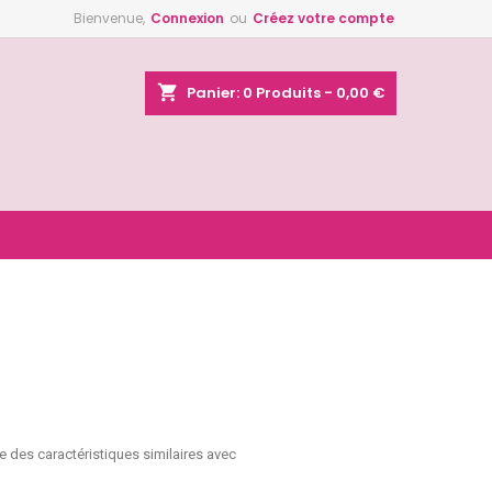
Bienvenue,
Connexion
ou
Créez votre compte
×
×
×
×
shopping_cart
Panier:
0
Produits - 0,00 €
)
n
s
ge des caractéristiques similaires avec