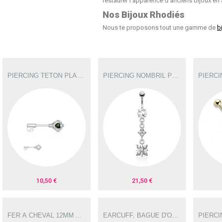
restaurer l'apparence d'anciens bijoux en a
Nos Bijoux Rhodiés
Nous te proposons tout une gamme de
b
PIERCING TÉTON PLAQUÉ RHODIUM AVEC CŒUR EN OPALE DE SYNTHÈSE TET019G
PIERCING NOMBRIL PENDENTIF PLAQUÉ RHODIUM AVEC UNE FLEUR NOM169G
10,50 €
21,50 €
FER À CHEVAL 12MM AVEC DEUX FLEURS EN ZIRCONIUM
EARCUFF, BAGUE D'OREILLE SERPENT PLAQUÉ RHODIUM FA005