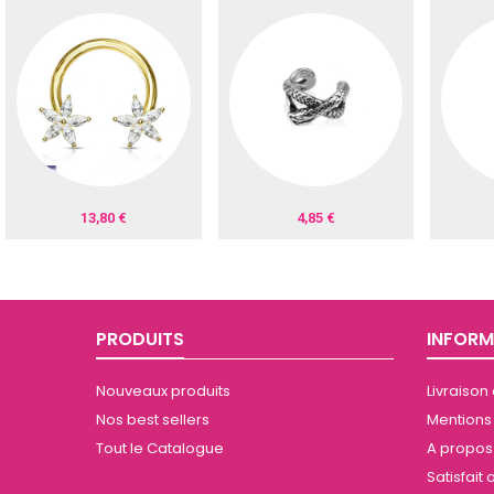
13,80 €
4,85 €
PRODUITS
INFORM
Nouveaux produits
Livraison
Nos best sellers
Mentions
Tout le Catalogue
A propos 
Satisfai