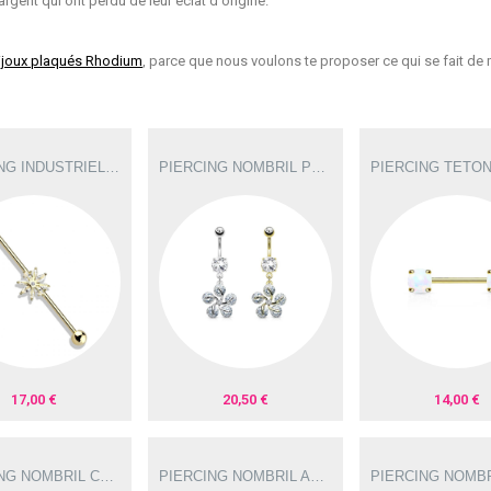
rgent qui ont perdu de leur éclat d'origine.
ijoux plaqués Rhodium
, parce que nous voulons te proposer ce qui se fait de 
PIERCING INDUSTRIEL 38MM PLAQUÉ OR AVEC UNE FLEUR IND139D
PIERCING NOMBRIL PENDENTIF AVEC UNE FLEUR EN ZIRCONIUM NOM264
17,00 €
20,50 €
14,00 €
PIERCING NOMBRIL CAPTEUR DE RÊVES AVEC OPALINE ET TURQUOISES DE SYNTHÈSE NOM163
PIERCING NOMBRIL ABEILLE AVEC LES AILES EN ZIRCONIUM FILETAGE INTERNE NOM358