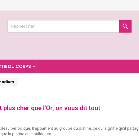
jouter à ma liste d'envies
(modalTitle))
réer une liste d'envies
onnexion

Créer une nouvelle liste
confirmMessage))
us devez être connecté pour ajouter des produits à votre liste
m de la liste d'envies
nvies.
((cancelText))
((modalDeleteText)
Annuler
Connexio
RTIE DU CORPS
Annuler
Créer une liste d'envie
Rhodium
 plus cher que l'Or, on vous dit tout
eau périodique. Il appartient au groupe du platine, ce qui signifie qu'il parta
ue la platine et le palladium.