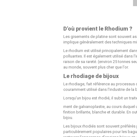
D'où provient le Rhodium ?
Les gisements de platine sont souvent as
implique généralement des techniques min
Le rhodium est utilisé principalement dan
polluantes. Il est également utilisé dans l
raison de sa rareté. (environ 25 tonnes se
au monde, souvent plus cher que l'or.
Le rhodiage de bijoux
Le rhodiage, fait référence au processus
couramment utilisé dans l'industrie de la 
Lorsqu'un bijou est rhodié, il subit un trait
ment de galvanoplastie, au cours duquel 
finition brillante, blanche et durable. En o
bijou.
Les bijoux rhodiés sont souvent préférés p
particulièrement populaires pour les bagues