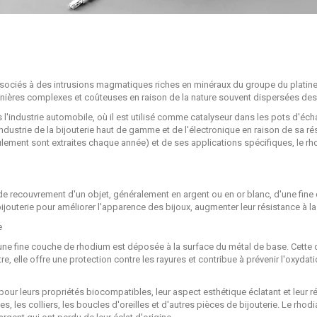
sociés à des intrusions magmatiques riches en minéraux du groupe du platine
ières complexes et coûteuses en raison de la nature souvent dispersées des
s l'industrie automobile, où il est utilisé comme catalyseur dans les pots d'é
'industrie de la bijouterie haut de gamme et de l'électronique en raison de sa ré
ulement sont extraites chaque année) et de ses applications spécifiques, le rh
 de recouvrement d'un objet, généralement en argent ou en or blanc, d'une fin
bijouterie pour améliorer l'apparence des bijoux, augmenter leur résistance à la
e
une fine couche de rhodium est déposée à la surface du métal de base. Cette
utre, elle offre une protection contre les rayures et contribue à prévenir l'oxyda
our leurs propriétés biocompatibles, leur aspect esthétique éclatant et leur rés
, les colliers, les boucles d'oreilles et d'autres pièces de bijouterie. Le rhod