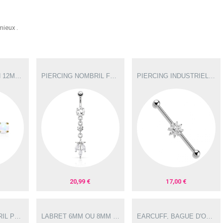
mieux .
PIERCING TÉTON 12MM PLAQUÉ OR AVEC OPALINES DE SYNTHÈSE TET003
PIERCING NOMBRIL FLEUR ET FEUILLES ZIRCONIUM PLAQUÉ RHODIUM NOM164G
PIERCING INDUSTRIEL 38MM PLAQUÉ RHODIUM AVEC UNE FLEUR IND139G
20,99 €
17,00 €
PIERCING NOMBRIL PLAQUÉ RHODIUM PENDENTIF LARME ZIRCONIUMS BLANCS NOM156AC
LABRET 6MM OU 8MM FEUILLE AVEC ZIRCONIUM PLAQUÉ RHODIUM OU PLAQUÉ OR 14K
EARCUFF, BAGUE D'OREILLE PLAQUÉ RHODIUM AVEC CROIX FA004