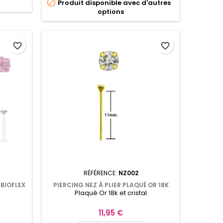

Produit disponible avec d'autres
options
favorite_border
favorite_border
RÉFÉRENCE:
NZ002
BIOFLEX
PIERCING NEZ À PLIER PLAQUÉ OR 18K
Plaqué Or 18k et cristal
1
AVEC ZIRCONIUM DE 1,5MM SERTI NZ002
Prix
11,95 €