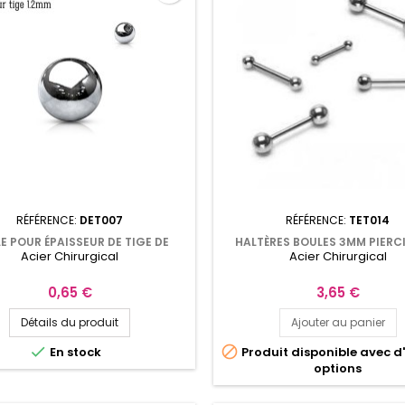
RÉFÉRENCE:
DET007
RÉFÉRENCE:
TET014
E POUR ÉPAISSEUR DE TIGE DE
HALTÈRES BOULES 3MM PIERC
Acier Chirurgical
Acier Chirurgical
 DIAMÈTRE 4MM EN ACIER DET007
10MM À 16MM
Prix
Prix
0,65 €
3,65 €
Détails du produit
Ajouter au panier


En stock
Produit disponible avec d
options