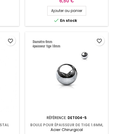
Prix
6,50 €
Ajouter au panier

En stock
favorite_border
favorite_border
RÉFÉRENCE:
DET004-5
ISTAL
BOULE POUR ÉPAISSEUR DE TIGE 1.6MM,
Acier Chirurgical
 NZ066AB
DIAMÈTRE 5MM OU 6MM EN ACIER