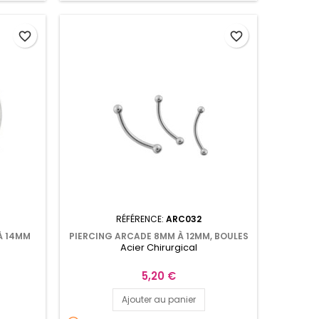
favorite_border
favorite_border
RÉFÉRENCE:
ARC032
À 14MM
PIERCING ARCADE 8MM À 12MM, BOULES
Acier Chirurgical
DE 2MM
Prix
5,20 €
Ajouter au panier