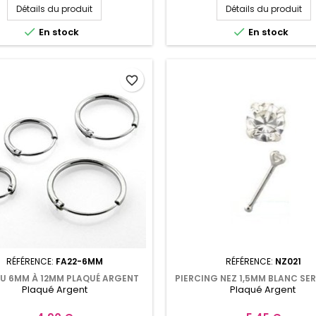
Détails du produit
Détails du produit


En stock
En stock
favorite_border
RÉFÉRENCE:
FA22-6MM
RÉFÉRENCE:
NZ021
U 6MM À 12MM PLAQUÉ ARGENT
PIERCING NEZ 1,5MM BLANC SER
Plaqué Argent
Plaqué Argent
FA022