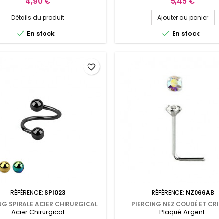
Prix
Prix
4,90 €
5,45 €
Détails du produit
Ajouter au panier


En stock
En stock
favorite_border
RÉFÉRENCE:
SPI023
RÉFÉRENCE:
NZ066AB
NG SPIRALE ACIER CHIRURGICAL
PIERCING NEZ COUDÉ ET CR
Acier Chirurgical
Plaqué Argent
8MM AVEC BOULES
AURORE BORÉALE DE 2MM SERTI