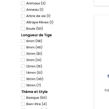
Animaux
(3)
Silicone
(4)
Anneau
(1)
Titane
(19)
Arbre de vie
(1)
Attrape Rêves
(1)
Boule
(101)
Longueur de Tige
Camouflage
(3)
6mm
(118)
Cannabis
(3)
8mm
(46)
Cerise
(2)
10mm
(81)
Coeur
(31)
11mm
(14)
Croix
(8)
12mm
(16)
Dés
(2)
14mm
(10)
Etoile
(14)
16mm
(45)
Fleur
(41)
19mm
(7)
Logo
(2)
PI
Thème et Style
22mm
(1)
Léopard
(1)
BOUCH
Basique
(50)
24mm
(1)
Oiseau
(1)
Bien-Etre
(4)
25mm
(5)
Opale de synthèse
(21)