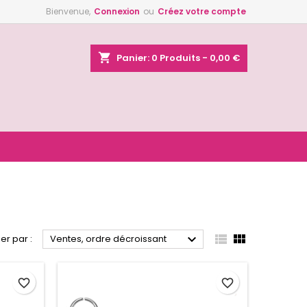
Bienvenue,
Connexion
ou
Créez votre compte
×
×
×
×
shopping_cart
Panier:
0
Produits - 0,00 €
)
n
s



ier par :
Ventes, ordre décroissant
favorite_border
favorite_border