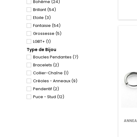
Bohème
(24)
32mm
(3)
Opaline
(2)
Brillant
(54)
35mm
(7)
Papillon
(6)
Etoile
(3)
38mm
(11)
Pierre de synthèse
(20)
Fantaisie
(54)
42mm
(1)
Pierre Naturelle
(4)
Grossesse
(5)
45mm
(1)
Playboy
(5)
LGBT+
(1)
48mm
(1)
Pointes
(21)
Type de Bijou
Love
(34)
52mm
(1)
Soleil
(1)
Boucles Pendantes
(7)
Militaire
(2)
Tribal
(2)
Bracelets
(2)
Médiéval
(1)
Turquoise
(1)
Collier-Chaîne
(1)
Rasta
(7)
Tête de Mort
(18)
Créoles - Anneaux
(9)
Rock, Punk, Gothique
(51)
Vis
(2)
Pendentif
(2)
Savane
(2)
Zirconiums
(115)
Puce - Stud
(12)
Zèbre
(3)
ANNEA