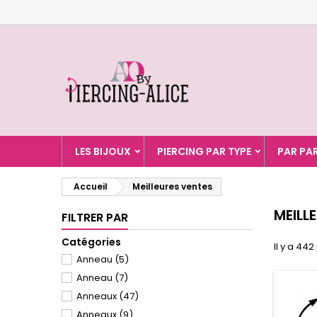
A
(
C
C
add_circle_outline
((
Vo
No
d'e
LES BIJOUX
PIERCING PAR TYPE
PAR PA
Accueil
Meilleures ventes
MEILL
FILTRER PAR
Catégories
Il y a 442
Anneau
(5)
Anneau
(7)
Anneaux
(47)
Anneaux
(9)