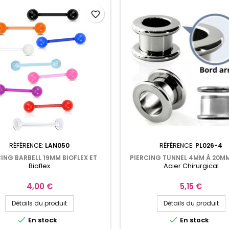
favorite_border
RÉFÉRENCE:
LAN050
RÉFÉRENCE:
PL026-4
ING BARBELL 19MM BIOFLEX ET
PIERCING TUNNEL 4MM À 20M
Bioflex
Acier Chirurgical
 ACRYLIQUE MULTIPLES COLORIS
CHIRURGICAL PL026
Prix
Prix
4,00 €
5,15 €
Détails du produit
Détails du produit


En stock
En stock