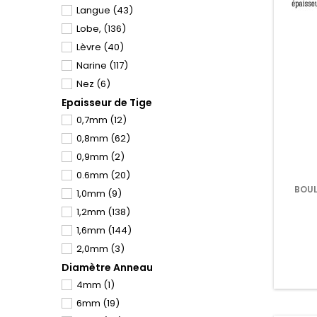
Langue
(43)
Rose
(23)
Fer à Cheval
(8)
Lobe,
(136)
Rouge
(7)
Fer à Cheval
(10)
Lèvre
(40)
Transparent
(17)
Grossesse
(5)
Narine
(117)
Vert
(7)
Haltère - Barbell
(12)
Nez
(6)
Violet
(11)
Industriel
(14)
Epaisseur de Tige
Nombril
(72)
Inversé
(3)
0,7mm
(12)
Septum
(34)
Labret
(29)
0,8mm
(62)
Tragus
(94)
Langue
(47)
0,9mm
(2)
Téton
(45)
Les Bijoux
(30)
0.6mm
(20)
Les Classiques et Basiques
(45)
BOUL
1,0mm
(9)
Lobe
(120)
1.2MM,
1,2mm
(138)
Lèvre
(42)
1,6mm
(144)
Narine
(119)
2,0mm
(3)
Nez
(39)
Diamètre Anneau
2,5mm
(2)
Nombril
(76)
4mm
(1)
3mm
(2)
Oreille
(204)
6mm
(19)
Par partie du corps
(1)