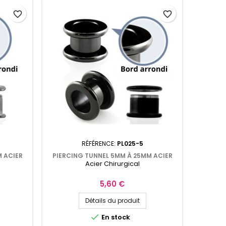
favorite_border
favorite_border
RÉFÉRENCE:
PL025-5
M ACIER
PIERCING TUNNEL 5MM À 25MM ACIER
Acier Chirurgical
ANODISÉ NOIR PL025
Prix
5,60 €
Détails du produit

En stock