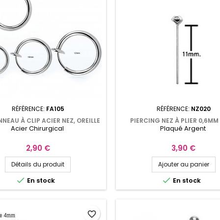
RÉFÉRENCE:
FA105
RÉFÉRENCE:
NZ020
NEAU À CLIP ACIER NEZ, OREILLE
PIERCING NEZ À PLIER 0,6MM
Acier Chirurgical
Plaqué Argent
FA105
CRISTAL BLANC NZ020
Prix
Prix
2,90 €
3,90 €
Détails du produit
Ajouter au panier


En stock
En stock
favorite_border