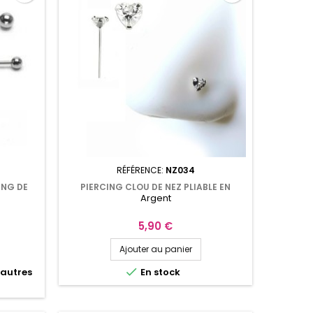
RÉFÉRENCE:
NZ034
ING DE
PIERCING CLOU DE NEZ PLIABLE EN
Argent
ARGENT, AVEC UN CŒUR EN ZIRCONIUM
NZ034
Prix
5,90 €
Ajouter au panier

'autres
En stock