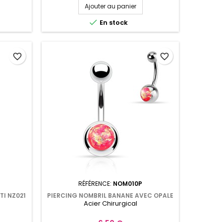
Ajouter au panier

En stock
favorite_border
favorite_border
RÉFÉRENCE:
NOM010P
TI NZ021
PIERCING NOMBRIL BANANE AVEC OPALE
Acier Chirurgical
NOM010P