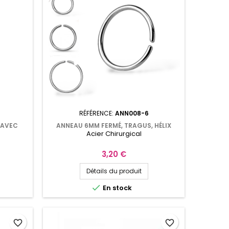
RÉFÉRENCE:
ANN008-6
 AVEC
ANNEAU 6MM FERMÉ, TRAGUS, HÉLIX
Acier Chirurgical
ANN008
Prix
3,20 €
Détails du produit

En stock
favorite_border
favorite_border