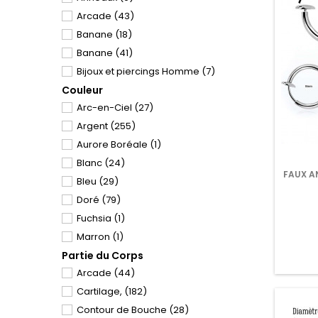
Arcade
(43)
Banane
(18)
Banane
(41)
Bijoux et piercings Homme
(7)
Couleur
Boucles d'Oreilles
(28)
Arc-en-Ciel
(27)
Bracelets
(2)
Argent
(255)
Cartilage et Tragus
(171)
Aurore Boréale
(1)
Clou de Narine
(59)
Blanc
(24)
Colliers-Pendentifs
(3)
FAUX AN
Bleu
(29)
Couronne
(1)
Doré
(79)
Couronne
(1)
Fuchsia
(1)
Décorations
(4)
Marron
(1)
EarCuff -Bague d'Oreille
(4)
Partie du Corps
Multicolore
(3)
Etrier
(1)
Arcade
(44)
Noir
(65)
Etrier
(1)
Cartilage,
(182)
Orange
(2)
Faux Piericng
(16)
Contour de Bouche
(28)
Or Rose
(20)
Fer à Cheval
(9)