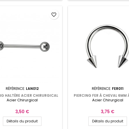
favorite_border
RÉFÉRENCE:
LAN012
RÉFÉRENCE:
FER011
NG HALTÈRE ACIER CHIRURGICAL
PIERCING FER À CHEVAL 6MM 
Acier Chirurgical
Acier Chirurgical
AVEC BOULES DE 5MM
POINTES DE 2,5MM
Prix
Prix
3,50 €
3,75 €
Détails du produit
Détails du produit