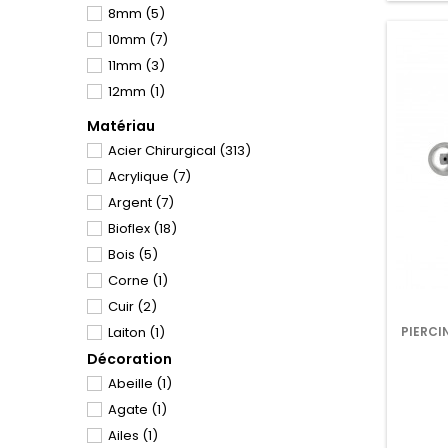
Tiges
(3)
8mm
(5)
12mm
(16)
Tiges
(3)
10mm
(7)
14mm
(15)
Tout le Catalogue
(441)
11mm
(3)
16mm
(8)
Téton
(48)
12mm
(1)
18mm
(3)
Têtes de Bijoux
(2)
19mm
(3)
Matériau
20mm
(2)
Acier Chirurgical
(313)
22mm
(2)
Acrylique
(7)
25mm
(2)
Argent
(7)
Bioflex
(18)
Bois
(5)
Corne
(1)
Cuir
(2)
PIERCI
Laiton
(1)
Décoration
Pierre
(2)
Abeille
(1)
Plaqué Argent
(18)
Agate
(1)
Plaqué Or
(24)
Ailes
(1)
Plaqué Rhodium
(12)