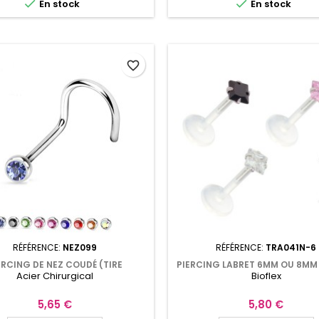


En stock
En stock
favorite_border
RÉFÉRENCE:
NEZ099
RÉFÉRENCE:
TRA041N-6
ERCING DE NEZ COUDÉ (TIRE
PIERCING LABRET 6MM OU 8MM 
Acier Chirurgical
Bioflex
ON) AVEC CRISTAL DE COULEUR
PUSH-FIT CARRÉ TRA04
Prix
Prix
5,65 €
5,80 €