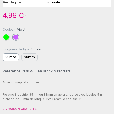
Vendu par
à l' unité
4,99 €
TTC
Couleur
Violet
Longueur de Tige
35mm
35mm
38mm
Référence
IND075
En stock
2 Produits
Acier chirurgical anodisé
Piercing industriel 35mm ou 38mm en acier anodisé avec boules 5mm,
piercing de 38mm de longueur et 1.6mm d'épaisseur.
LIVRAISON GRATUITE