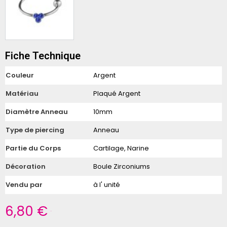
Fiche Technique
Couleur
Argent
Matériau
Plaqué Argent
Diamètre Anneau
10mm
Type de piercing
Anneau
Partie du Corps
Cartilage, Narine
Décoration
Boule Zirconiums
Vendu par
à l' unité
6,80 €
TTC