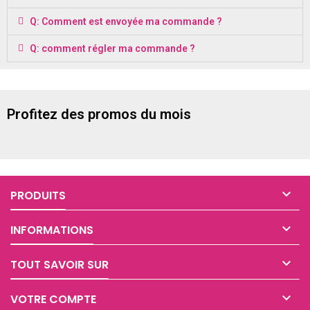
Q: Comment est envoyée ma commande ?
Q: comment régler ma commande ?
Profitez des promos du mois

PRODUITS

INFORMATIONS

TOUT SAVOIR SUR

VOTRE COMPTE