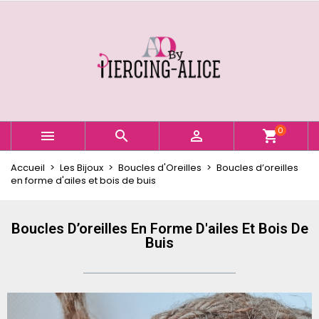
×
×
×
Ajouter à ma liste d'envies
Créer une liste d'envies
Connexion
Créer une nouvelle liste
add_circle_outline
Vous devez être connecté pour ajouter des produits
Nom de la liste d'envies
à votre liste d'envies.
Annuler
Connexion
0



shopping_cart
Annuler
Créer une liste d'envies
Accueil
Les Bijoux
Boucles d'Oreilles
Boucles d’oreilles
en forme d'ailes et bois de buis
Boucles D’oreilles En Forme D'ailes Et Bois De
Buis