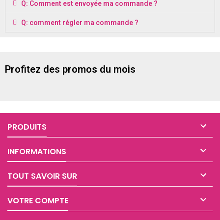
Q: Comment est envoyée ma commande ?
Q: comment régler ma commande ?
Profitez des promos du mois

PRODUITS

INFORMATIONS

TOUT SAVOIR SUR

VOTRE COMPTE