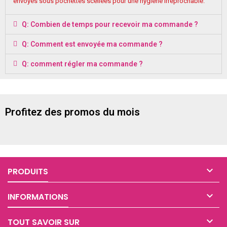
envoyés sous pochettes scellées pour une hygiène irréprochable.
Q: Combien de temps pour recevoir ma commande ?
Q: Comment est envoyée ma commande ?
Q: comment régler ma commande ?
Profitez des promos du mois

PRODUITS

INFORMATIONS

TOUT SAVOIR SUR