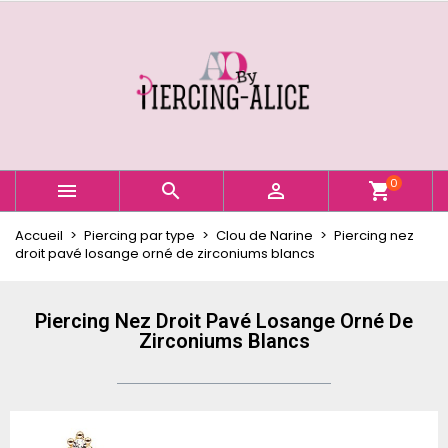
×
×
×
Ajouter à ma liste d'envies
Créer une liste d'envies
Connexion
Créer une nouvelle liste
add_circle_outline
Vous devez être connecté pour ajouter des produits
Nom de la liste d'envies
à votre liste d'envies.
Annuler
Connexion
0



shopping_cart
Annuler
Créer une liste d'envies
Accueil
Piercing par type
Clou de Narine
Piercing nez
droit pavé losange orné de zirconiums blancs
Piercing Nez Droit Pavé Losange Orné De
Zirconiums Blancs