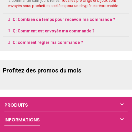
la commande sauf jours fériés.
Tous les piercings et bijoux sont
envoyés sous pochettes scellées pour une hygiène irréprochable.
Q: Combien de temps pour recevoir ma commande ?
Q: Comment est envoyée ma commande ?
Q: comment régler ma commande ?
Profitez des promos du mois

PRODUITS

INFORMATIONS