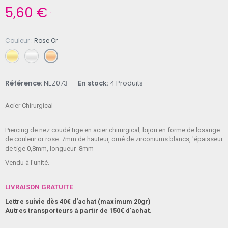
5,60 €
TTC
Couleur
Rose Or
Référence
NEZ073
En stock
4 Produits
Acier Chirurgical
Piercing de nez coudé tige en acier chirurgical, bijou en forme de losange
de couleur or rose 7mm de hauteur, orné de zirconiums blancs, 'épaisseur
de tige 0,8mm, longueur 8mm
Vendu à l'unité.
LIVRAISON GRATUITE
Lettre suivie dès 40€ d'achat (maximum 20gr)
Autres transporteurs à partir de 150€ d'achat.