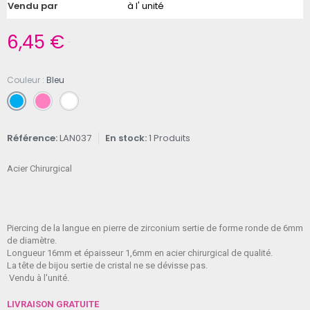
Vendu par
à l' unité
6,45 €
TTC
Couleur
Bleu
Référence
LAN037
En stock
1 Produits
Acier Chirurgical
Piercing de la langue en pierre de zirconium sertie de forme ronde de 6mm
de diamètre.
Longueur 16mm et épaisseur 1,6mm en acier chirurgical de qualité.
La tête de bijou sertie de cristal ne se dévisse pas.
Vendu à l'unité.
LIVRAISON GRATUITE