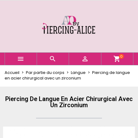
×
×
×
Ajouter à ma liste d'envies
Créer une liste d'envies
Connexion
Créer une nouvelle liste
add_circle_outline
Vous devez être connecté pour ajouter des produits
Nom de la liste d'envies
à votre liste d'envies.
Annuler
Connexion
0



shopping_cart
Annuler
Créer une liste d'envies
Accueil
Par partie du corps
Langue
Piercing de langue
en acier chirurgical avec un zirconium
Piercing De Langue En Acier Chirurgical Avec
Un Zirconium