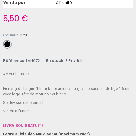
Vendu par
à l' unité
5,50 €
TTC
Couleur
Noir
Référence
LAN072
En stock
3 Produits
Acier Chirurgical
Piercing de langue 16mm barre acier chirurgical, épaisseur de tige 1,6mm
avec logo tête de mort noir et blanc.
Se dévisse entièrement
Vendu à l'unité.
LIVRAISON GRATUITE
Lettre suivie dès 40€ d'achat (maximum 20gr)