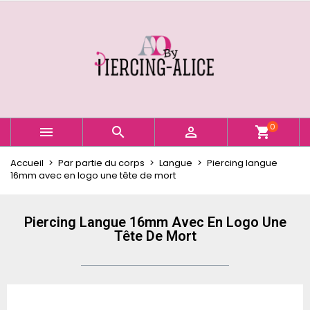
×
×
×
Ajouter à ma liste d'envies
Créer une liste d'envies
Connexion
Créer une nouvelle liste
add_circle_outline
Vous devez être connecté pour ajouter des produits
Nom de la liste d'envies
à votre liste d'envies.
Annuler
Connexion
0



shopping_cart
Annuler
Créer une liste d'envies
Accueil
Par partie du corps
Langue
Piercing langue
16mm avec en logo une tête de mort
Piercing Langue 16mm Avec En Logo Une
Tête De Mort