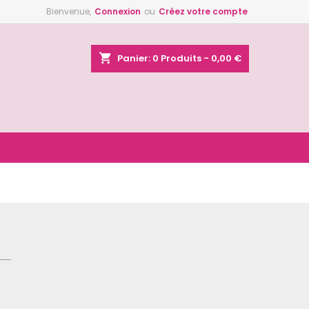
Bienvenue,
Connexion
ou
Créez votre compte
×
×
×
shopping_cart
Panier:
0
Produits - 0,00 €
n
s