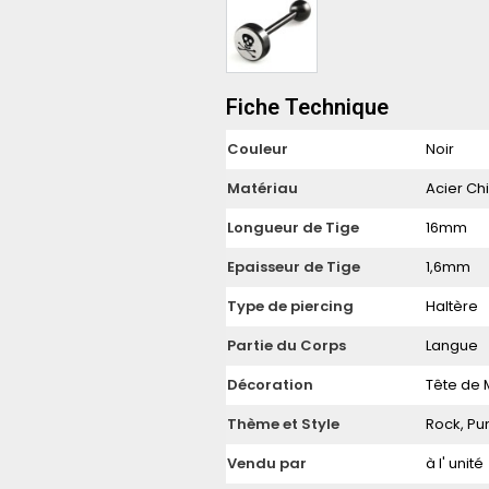
Fiche Technique
Couleur
Noir
Matériau
Acier Chi
Longueur de Tige
16mm
Epaisseur de Tige
1,6mm
Type de piercing
Haltère
Partie du Corps
Langue
Décoration
Tête de 
Thème et Style
Rock, Pu
Vendu par
à l' unité