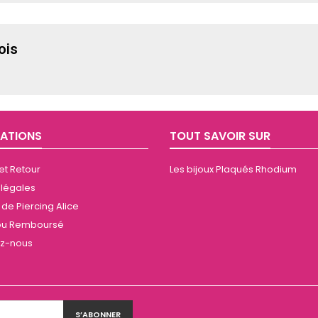
ois
ATIONS
TOUT SAVOIR SUR
 et Retour
Les bijoux Plaqués Rhodium
 légales
de Piercing Alice
t ou Remboursé
ez-nous