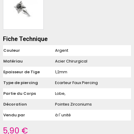
Fiche Technique
Couleur
Argent
Matériau
Acier Chirurgical
Epaisseur de Tige
1,2mm
Type de piercing
Ecarteur Faux Piercing
Partie du Corps
Lobe,
Décoration
Pointes Zirconiums
Vendu par
à l' unité
5,90 €
TTC