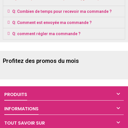
Q: Combien de temps pour recevoir ma commande ?
Q: Comment est envoyée ma commande ?
Q: comment régler ma commande ?
Profitez des promos du mois

PRODUITS

INFORMATIONS

TOUT SAVOIR SUR