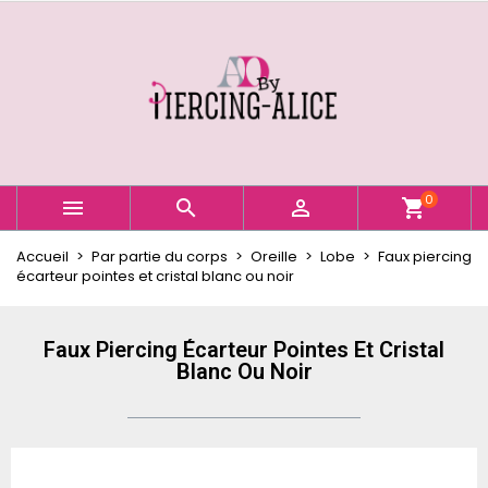
×
×
×
Ajouter à ma liste d'envies
Créer une liste d'envies
Connexion
Créer une nouvelle liste
add_circle_outline
Vous devez être connecté pour ajouter des produits
Nom de la liste d'envies
à votre liste d'envies.
Annuler
Connexion
0



shopping_cart
Annuler
Créer une liste d'envies
Accueil
Par partie du corps
Oreille
Lobe
Faux piercing
écarteur pointes et cristal blanc ou noir
Faux Piercing Écarteur Pointes Et Cristal
Blanc Ou Noir