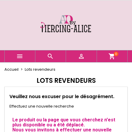
×
×
×
×
Ajouter à ma liste d'envies
((modalTitle))
Créer une liste d'envies
Connexion
Créer une nouvelle liste
add_circle_outline
((confirmMessage))
Vous devez être connecté pour ajouter des produits
Nom de la liste d'envies
à votre liste d'envies.
((cancelText))
((modalDeleteText))
Annuler
Connexion
0



shopping_cart
Annuler
Créer une liste d'envies
Accueil
Lots revendeurs
LOTS REVENDEURS
Veuillez nous excuser pour le désagrément.
Effectuez une nouvelle recherche
Le produit ou la page que vous cherchez n'est
plus disponible ou a été déplacé.
Nous vous invitons à effectuer une nouvelle