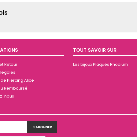
ois
ATIONS
TOUT SAVOIR SUR
 et Retour
Les bijoux Plaqués Rhodium
 légales
de Piercing Alice
t ou Remboursé
ez-nous