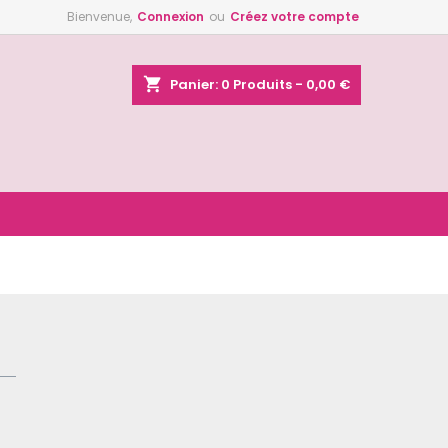
Bienvenue,
Connexion
ou
Créez votre compte
×
×
×
shopping_cart
Panier:
0
Produits - 0,00 €
n
s