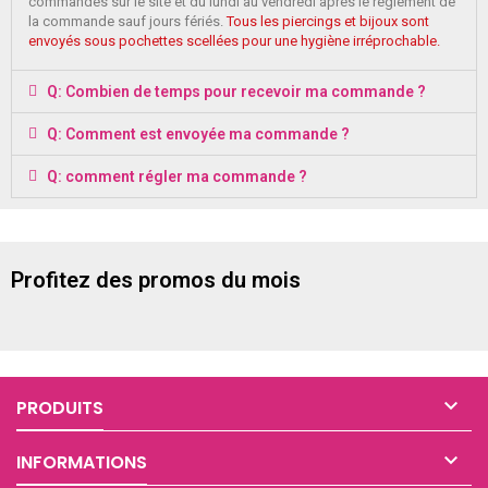
commandes sur le site et du lundi au vendredi après le règlement de
la commande sauf jours fériés.
Tous les piercings et bijoux sont
envoyés sous pochettes scellées pour une hygiène irréprochable.
Q: Combien de temps pour recevoir ma commande ?
Q: Comment est envoyée ma commande ?
Q: comment régler ma commande ?
Profitez des promos du mois

PRODUITS

INFORMATIONS