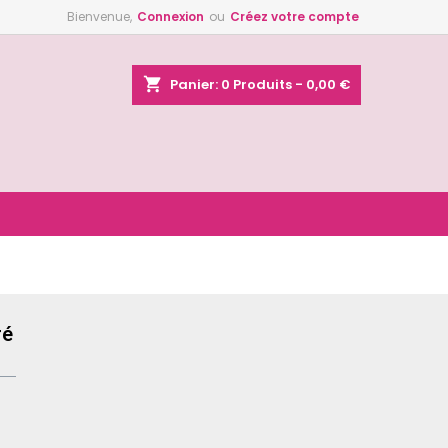
Bienvenue,
Connexion
ou
Créez votre compte
×
×
×
shopping_cart
Panier:
0
Produits - 0,00 €
n
s
ré