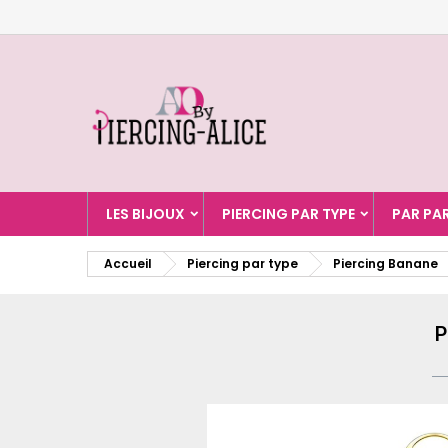
A
C
C
add_circle_outline
Vo
No
d'e
LES BIJOUX
PIERCING PAR TYPE
PAR PA
Accueil
Piercing par type
Piercing Banane
P