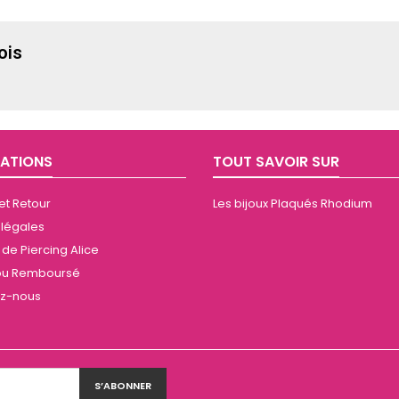
ois
ATIONS
TOUT SAVOIR SUR
 et Retour
Les bijoux Plaqués Rhodium
 légales
de Piercing Alice
t ou Remboursé
ez-nous