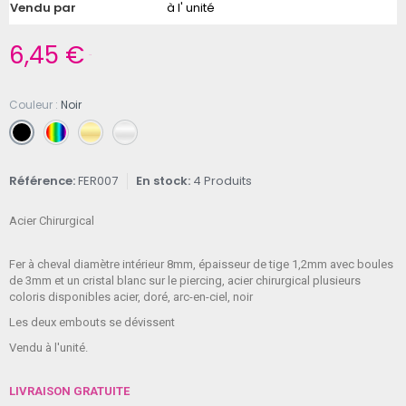
Vendu par
à l' unité
6,45 €
TTC
Couleur
Noir
Référence
FER007
En stock
4 Produits
Acier Chirurgical
Fer à cheval diamètre intérieur 8mm, épaisseur de tige 1,2mm avec boules
de 3mm et un cristal blanc sur le piercing, acier chirurgical plusieurs
coloris disponibles acier, doré, arc-en-ciel, noir
Les deux embouts se dévissent
Vendu à l'unité.
LIVRAISON GRATUITE