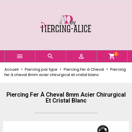
×
×
×
Ajouter à ma liste d'envies
Créer une liste d'envies
Connexion
Créer une nouvelle liste
add_circle_outline
Vous devez être connecté pour ajouter des produits
Nom de la liste d'envies
à votre liste d'envies.
Annuler
Connexion
0



shopping_cart
Annuler
Créer une liste d'envies
Accueil
Piercing par type
Piercing Fer à Cheval
Piercing
fer à cheval 8mm acier chirurgical et cristal blanc
Piercing Fer À Cheval 8mm Acier Chirurgical
Et Cristal Blanc