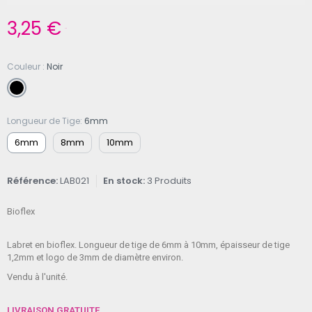
3,25 €
TTC
Couleur
Noir
Longueur de Tige
6mm
6mm
8mm
10mm
Référence
LAB021
En stock
3 Produits
Bioflex
Labret en bioflex. Longueur de tige de 6mm à 10mm, épaisseur de tige
1,2mm et logo de 3mm de diamètre environ.
Vendu à l'unité.
LIVRAISON GRATUITE