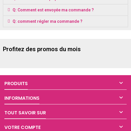
Q: Comment est envoyée ma commande ?
Q: comment régler ma commande ?
Profitez des promos du mois

PRODUITS

INFORMATIONS

TOUT SAVOIR SUR

VOTRE COMPTE