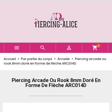
×
×
×
Ajouter à ma liste d'envies
Créer une liste d'envies
Connexion
Créer une nouvelle liste
add_circle_outline
Vous devez être connecté pour ajouter des produits
Nom de la liste d'envies
à votre liste d'envies.
Annuler
Connexion
0



shopping_cart
Annuler
Créer une liste d'envies
Accueil
Par partie du corps
Arcade
Piercing arcade ou
rook 8mm doré en forme de flèche ARC014D
Piercing Arcade Ou Rook 8mm Doré En
Forme De Flèche ARC014D