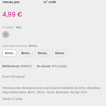
Vendu par
à l' unité
4,99 €
TTC
Couleur
Gris
Diamètre Anneau
6mm,
6mm,
8mm,
10mm,
12mm,
Référence
ANN027
En stock
8 Produits
Acier Chirurgical
Piercing acier chirurgical avec une boule en hématite de 3mm, diamètres
disponibles 6mm, 8mm, 10mm, 12mm, épaisseur de tige 1mm
Vendu à l'unité