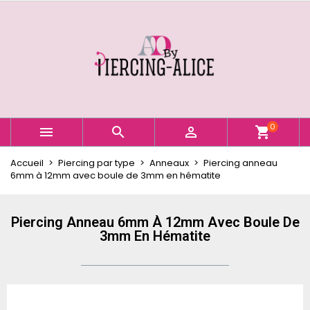
×
×
×
Ajouter à ma liste d'envies
Créer une liste d'envies
Connexion
Créer une nouvelle liste
add_circle_outline
Vous devez être connecté pour ajouter des produits
Nom de la liste d'envies
à votre liste d'envies.
Annuler
Connexion
0



shopping_cart
Annuler
Créer une liste d'envies
Accueil
Piercing par type
Anneaux
Piercing anneau
6mm à 12mm avec boule de 3mm en hématite
Piercing Anneau 6mm À 12mm Avec Boule De
3mm En Hématite