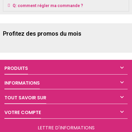
Q: comment régler ma commande ?
Profitez des promos du mois

PRODUITS

INFORMATIONS

TOUT SAVOIR SUR

VOTRE COMPTE
LETTRE D'INFORMATIONS