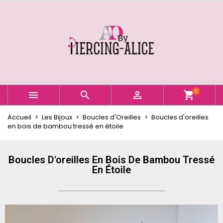
×
×
×
Ajouter à ma liste d'envies
Créer une liste d'envies
Connexion
Créer une nouvelle liste
add_circle_outline
Vous devez être connecté pour ajouter des produits
Nom de la liste d'envies
à votre liste d'envies.
Annuler
Connexion
0



shopping_cart
Annuler
Créer une liste d'envies
Accueil
Les Bijoux
Boucles d'Oreilles
Boucles d'oreilles
en bois de bambou tressé en étoile
Boucles D'oreilles En Bois De Bambou Tressé
En Étoile