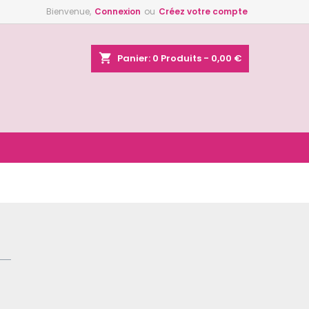
Bienvenue,
Connexion
ou
Créez votre compte
×
×
×
shopping_cart
Panier:
0
Produits - 0,00 €
n
s