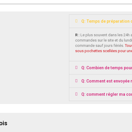
Q: Temps de préparation
R :
Le plus souvent dans les 24h 
commandes sur le site et du lundi
commande sauf jours fériés.
Tous
sous pochettes scellées pour une
Q: Combien de temps pou
Q: Comment est envoyée
Q: comment régler ma c
ois