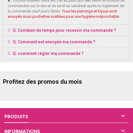
R :
Le plus souvent dans les 24h au plus tard 48h selon le nombre de
commandes sur le site et du lundi au vendredi après le règlement de
la commande sauf jours fériés.
Tous les piercings et bijoux sont
envoyés sous pochettes scellées pour une hygiène irréprochable.
Q: Combien de temps pour recevoir ma commande ?
Q: Comment est envoyée ma commande ?
Q: comment régler ma commande ?
Profitez des promos du mois

PRODUITS

INFORMATIONS