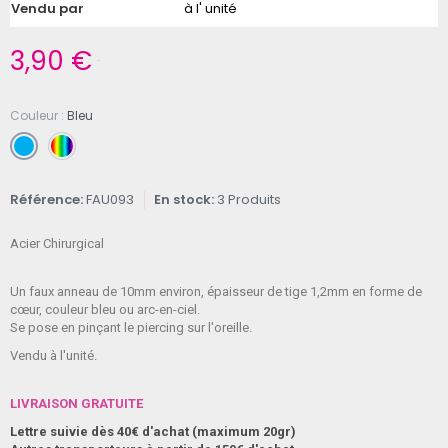
Vendu par
à l' unité
3,90 €
TTC
Couleur
Bleu
Référence
FAU093
En stock
3 Produits
Acier Chirurgical
Un faux anneau de 10mm environ, épaisseur de tige 1,2mm en forme de
cœur, couleur bleu ou arc-en-ciel.
Se pose en pinçant le piercing sur l'oreille.
Vendu à l'unité.
LIVRAISON GRATUITE
Lettre suivie dès 40€ d'achat (maximum 20gr)