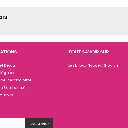
ois
ATIONS
TOUT SAVOIR SUR
 et Retour
Les bijoux Plaqués Rhodium
 légales
de Piercing Alice
t ou Remboursé
ez-nous