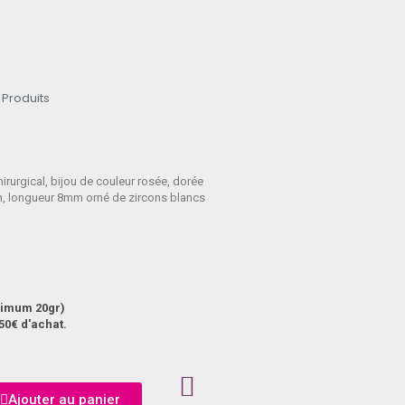
 Produits
irurgical, bijou de couleur rosée, dorée
m, longueur 8mm orné de zircons blancs
aximum 20gr)
50€ d'achat.
Ajouter au panier