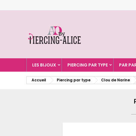
A
C
C
add_circle_outline
Vo
No
d'e
LES BIJOUX
PIERCING PAR TYPE
PAR PA
Accueil
Piercing par type
Clou de Narine