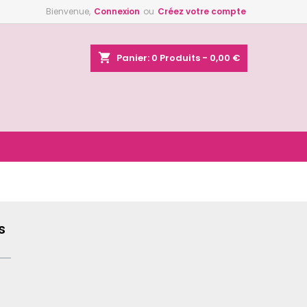
Bienvenue,
Connexion
ou
Créez votre compte
×
×
×
shopping_cart
Panier:
0
Produits - 0,00 €
n
s
s