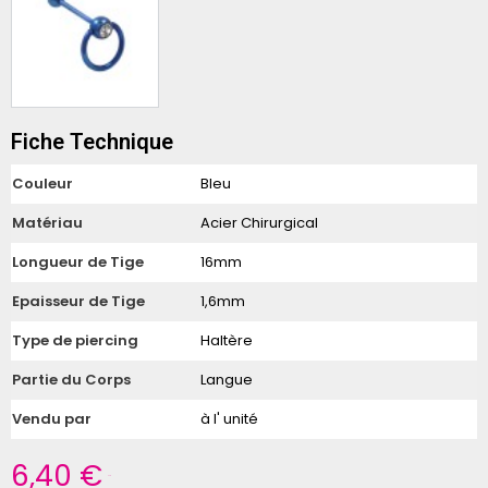
Fiche Technique
Couleur
Bleu
Matériau
Acier Chirurgical
Longueur de Tige
16mm
Epaisseur de Tige
1,6mm
Type de piercing
Haltère
Partie du Corps
Langue
Vendu par
à l' unité
6,40 €
TTC