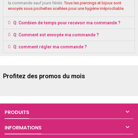
la commande sauf jours fériés.
Tous les piercings et bijoux sont
envoyés sous pochettes scellées pour une hygiène irréprochable.
Q: Combien de temps pour recevoir ma commande ?
Q: Comment est envoyée ma commande ?
Q: comment régler ma commande ?
Profitez des promos du mois

PRODUITS

INFORMATIONS