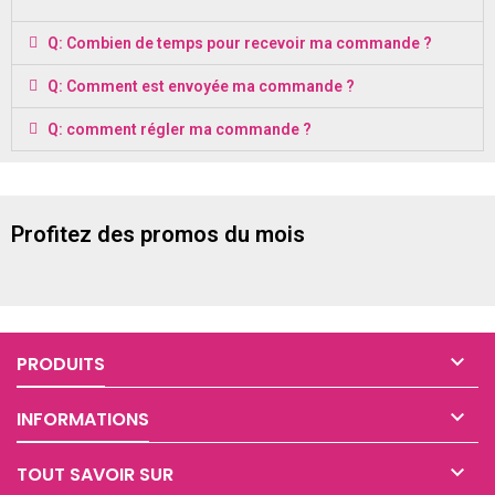
Q: Combien de temps pour recevoir ma commande ?
Q: Comment est envoyée ma commande ?
Q: comment régler ma commande ?
Profitez des promos du mois

PRODUITS

INFORMATIONS

TOUT SAVOIR SUR