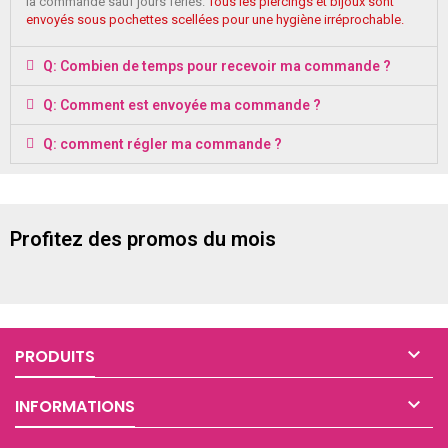
la commande sauf jours fériés.
Tous les piercings et bijoux sont
envoyés sous pochettes scellées pour une hygiène irréprochable.
Q: Combien de temps pour recevoir ma commande ?
Q: Comment est envoyée ma commande ?
Q: comment régler ma commande ?
Profitez des promos du mois

PRODUITS

INFORMATIONS