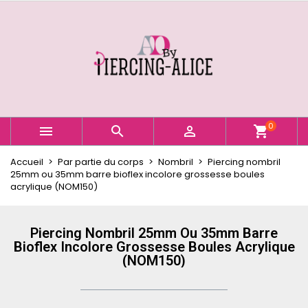
×
×
×
Ajouter à ma liste d'envies
Créer une liste d'envies
Connexion
Créer une nouvelle liste
add_circle_outline
Vous devez être connecté pour ajouter des produits
Nom de la liste d'envies
à votre liste d'envies.
Annuler
Connexion
0



shopping_cart
Annuler
Créer une liste d'envies
Accueil
Par partie du corps
Nombril
Piercing nombril
25mm ou 35mm barre bioflex incolore grossesse boules
acrylique (NOM150)
Piercing Nombril 25mm Ou 35mm Barre
Bioflex Incolore Grossesse Boules Acrylique
(NOM150)