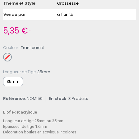
Thème et Style
Grossesse
Vendu par
à l' unité
5,35 €
TTC
Couleur
Transparent
Longueur de Tige
35mm
35mm
Référence
NOM150
En stock
3 Produits
Bioflex et acrylique
Longueur de tige 25mm ou 35mm
Epaisseur de tige 1.6mm
Décoration boules en acrylique incolores