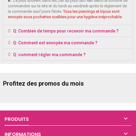
R :
Le plus souvent dans les 24h au plus tard 48h selon le nombre de
commandes sur le site et du lundi au vendredi après le règlement de
la commande sauf jours fériés.
Tous les piercings et bijoux sont
envoyés sous pochettes scellées pour une hygiène irréprochable.
Q: Combien de temps pour recevoir ma commande ?
Q: Comment est envoyée ma commande ?
Q: comment régler ma commande ?
Profitez des promos du mois

PRODUITS

INFORMATIONS