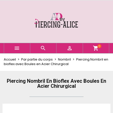
×
×
×
Ajouter à ma liste d'envies
Créer une liste d'envies
Connexion
Créer une nouvelle liste
add_circle_outline
Vous devez être connecté pour ajouter des produits
Nom de la liste d'envies
à votre liste d'envies.
Annuler
Connexion
0



shopping_cart
Annuler
Créer une liste d'envies
Accueil
Par partie du corps
Nombril
Piercing Nombril en
bioflex avec Boules en Acier Chirurgical
Piercing Nombril En Bioflex Avec Boules En
Acier Chirurgical