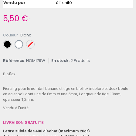
Vendu par
à l' unité
5,50 €
TTC
Couleur
Blanc
Référence
NOM179W
En stock
2 Produits
Bioflex
Piercing pour le nombril banane et tige en bioflex incolore et deux boule
en acier poli dont une de 8mm et une 5mm, Longueur de tige 10mm,
épaisseur 1,2mm.
Vendu à l'unité
LIVRAISON GRATUITE
Lettre suivie dès 40€ d'achat (maximum 20gr)