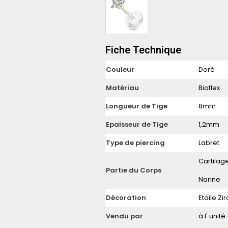
Fiche Technique
Couleur
Doré
Matériau
Bioflex
Longueur de Tige
8mm
Epaisseur de Tige
1,2mm
Type de piercing
Labret
Cartilag
Partie du Corps
Narine
Décoration
Etoile Z
Vendu par
à l' unité