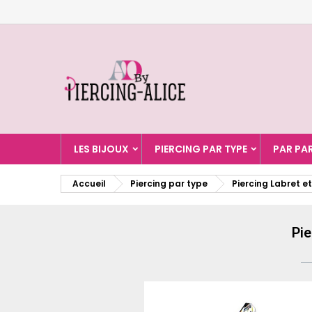
A
C
C
add_circle_outline
Vo
No
d'e
LES BIJOUX
PIERCING PAR TYPE
PAR PA
Accueil
Piercing par type
Piercing Labret e
Pie