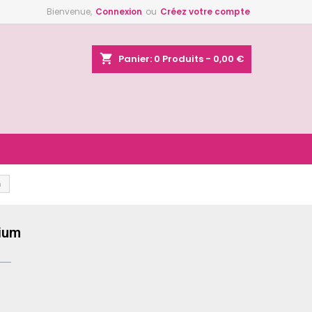
Bienvenue,
Connexion
ou
Créez votre compte
×
×
×
shopping_cart
Panier:
0
Produits - 0,00 €
n
s
m
nium