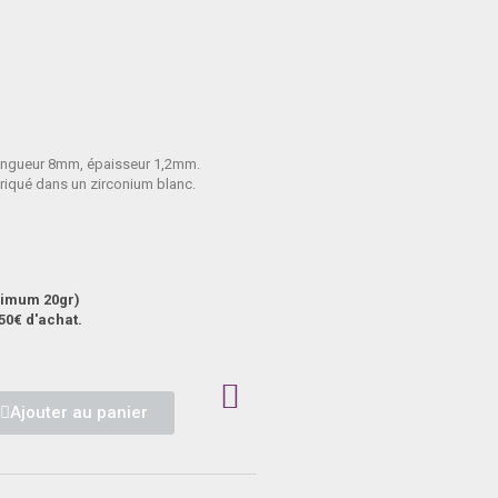
x longueur 8mm, épaisseur 1,2mm.
riqué dans un zirconium blanc.
aximum 20gr)
50€ d'achat.
Ajouter au panier