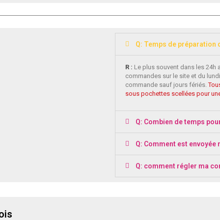
Q: Temps de préparation
R :
Le plus souvent dans les 24h 
commandes sur le site et du lundi
commande sauf jours fériés.
Tous
sous pochettes scellées pour une
Q: Combien de temps pou
Q: Comment est envoyée
Q: comment régler ma c
ois