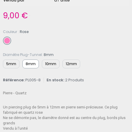
Vendu par
à l' unité
9,00 €
TTC
Couleur
Rose
Diamètre Plug-Tunnel
8mm
5mm
8mm
10mm
12mm
Référence
PL005-8
En stock
2 Produits
Pierre - Quartz
Un piercing plug de 5mm à 12mm en pierre semi-précieuse. Ce plug
fabriqué en quartz rose
Ne se démonte pas, le diamètre donné est au centre du plug, bords plus
grands
Vendu à l'unité