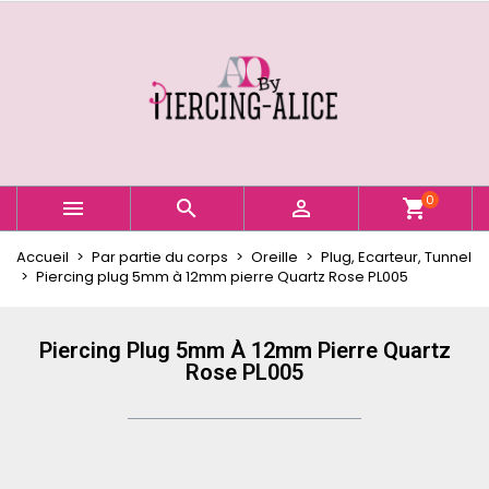
×
×
×
Ajouter à ma liste d'envies
Créer une liste d'envies
Connexion
Créer une nouvelle liste
add_circle_outline
Vous devez être connecté pour ajouter des produits
Nom de la liste d'envies
à votre liste d'envies.
Annuler
Connexion
0



shopping_cart
Annuler
Créer une liste d'envies
Accueil
Par partie du corps
Oreille
Plug, Ecarteur, Tunnel
Piercing plug 5mm à 12mm pierre Quartz Rose PL005
Piercing Plug 5mm À 12mm Pierre Quartz
Rose PL005