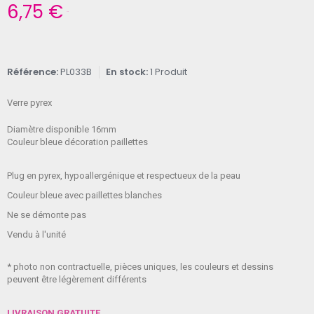
6,75 €
TTC
Référence
PL033B
En stock
1 Produit
Verre pyrex
Diamètre disponible 16mm
Couleur bleue décoration paillettes
Plug en pyrex, hypoallergénique et respectueux de la peau
Couleur bleue avec paillettes blanches
Ne se démonte pas
Vendu à l'unité
* photo non contractuelle, pièces uniques, les couleurs et dessins
peuvent être légèrement différents
LIVRAISON GRATUITE