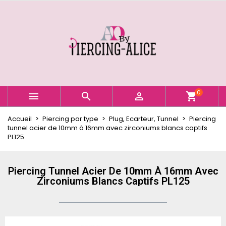
×
×
×
Ajouter à ma liste d'envies
Créer une liste d'envies
Connexion
Créer une nouvelle liste
add_circle_outline
Vous devez être connecté pour ajouter des produits
Nom de la liste d'envies
à votre liste d'envies.
Annuler
Connexion
0



shopping_cart
Annuler
Créer une liste d'envies
Accueil
Piercing par type
Plug, Ecarteur, Tunnel
Piercing
tunnel acier de 10mm à 16mm avec zirconiums blancs captifs
PL125
Piercing Tunnel Acier De 10mm À 16mm Avec
Zirconiums Blancs Captifs PL125