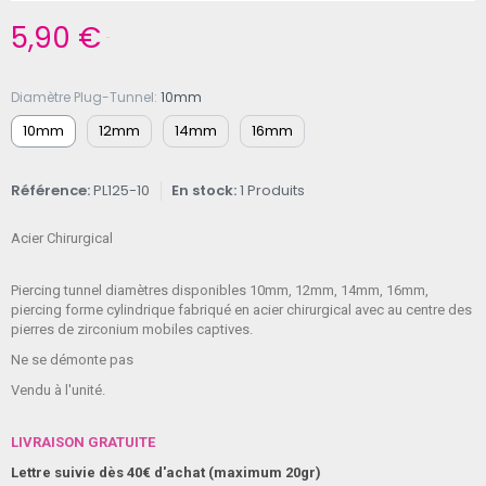
5,90 €
TTC
Diamètre Plug-Tunnel
10mm
10mm
12mm
14mm
16mm
Référence
PL125-10
En stock
1 Produits
Acier Chirurgical
Piercing tunnel diamètres disponibles 10mm, 12mm, 14mm, 16mm,
piercing forme cylindrique fabriqué en acier chirurgical avec au centre des
pierres de zirconium mobiles captives.
Ne se démonte pas
Vendu à l'unité.
LIVRAISON GRATUITE
Lettre suivie dès 40€ d'achat (maximum 20gr)