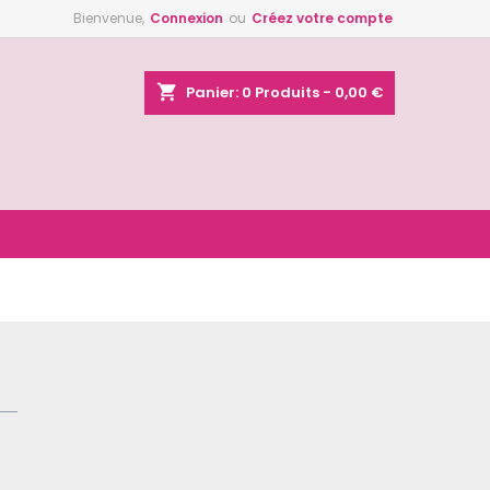
Bienvenue,
Connexion
ou
Créez votre compte
×
×
×
shopping_cart
Panier:
0
Produits - 0,00 €
n
s