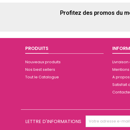
Profitez des promos du m
PRODUITS
INFORM
Nouveaux produits
Livraison
Nos best sellers
Mentions
Tout le Catalogue
A propos 
Satisfai
Contact
LETTRE D'INFORMATIONS