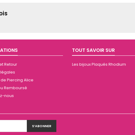
ois
ATIONS
TOUT SAVOIR SUR
 et Retour
Les bijoux Plaqués Rhodium
 légales
de Piercing Alice
t ou Remboursé
ez-nous