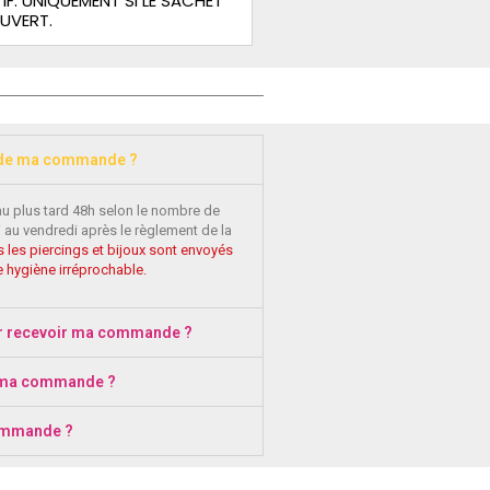
IF. UNIQUEMENT SI LE SACHET
OUVERT.
 de ma commande ?
au plus tard 48h selon le nombre de
 au vendredi après le règlement de la
 les piercings et bijoux sont envoyés
 hygiène irréprochable.
r recevoir ma commande ?
 ma commande ?
ommande ?